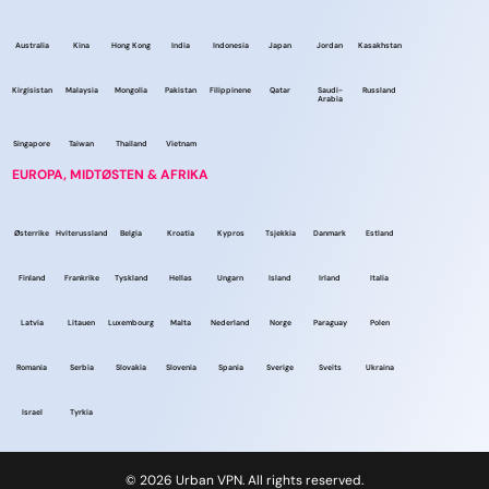
Australia
Kina
Hong Kong
India
Indonesia
Japan
Jordan
Kasakhstan
Kirgisistan
Malaysia
Mongolia
Pakistan
Filippinene
Qatar
Saudi-
Russland
Arabia
Singapore
Taiwan
Thailand
Vietnam
EUROPA, MIDTØSTEN & AFRIKA
Østerrike
Hviterussland
Belgia
Kroatia
Kypros
Tsjekkia
Danmark
Estland
Finland
Frankrike
Tyskland
Hellas
Ungarn
Island
Irland
Italia
Latvia
Litauen
Luxembourg
Malta
Nederland
Norge
Paraguay
Polen
Romania
Serbia
Slovakia
Slovenia
Spania
Sverige
Sveits
Ukraina
Israel
Tyrkia
© 2026 Urban VPN. All rights reserved.