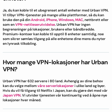
Ja, du kan koble til et ubegrenset antall enheter med Urban VPN.
Vi tilbyr VPN-tjenester på mange ulike plattformer, så du kan
bruke den på din
Android
,
iPhone
,
Windows
,
MAC
, nettbrett eller
som en
VPN-nettleserutvidelse
. Urban VPN har ingen
begrensninger på lokasjoner, brukere eller båndbredde.
Premium-kontoer kan koble til opptil 8 enheter samtidig, noe
som sikrer sømløs tilgang på alle enhetene dine mens du nyter
en lynrask tilkobling.
Hvor mange VPN-lokasjoner har Urban
VPN?
Urban VPN har 632 servere i 80 land. Avhengig av dine behov
kan du velge mellom
våre serverlokasjoner
i ulike land og byer.
Hvis du vil få tilgang til Netflix i Japan, kan du gjøre det med vår
Japan VPN
. Vi utvider tjenesten vår kontinuerlig ved å åpne nye
lokasjoner hver måned.