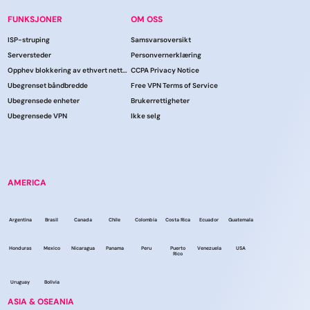
FUNKSJONER
OM OSS
ISP-struping
Samsvarsoversikt
Serversteder
Personvernerklæring
Opphev blokkering av ethvert nettsted
CCPA Privacy Notice
Ubegrenset båndbredde
Free VPN Terms of Service
Ubegrensede enheter
Brukerrettigheter
Ubegrensede VPN
Ikke selg
AMERICA
Argentina
Brasil
Canada
Chile
Colombia
Costa Rica
Ecuador
Guatemala
Honduras
Mexico
Nicaragua
Panama
Peru
Puerto
Venezuela
USA
Rico
Uruguay
Bolivia
ASIA & OSEANIA