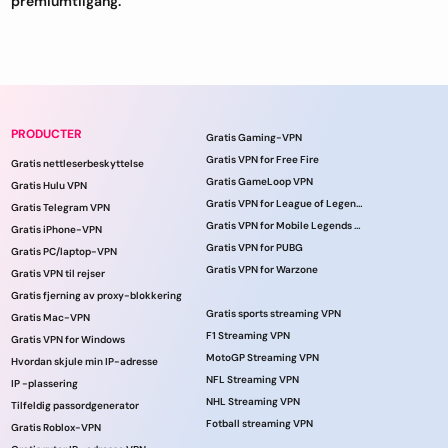
premiumtilgang.
PRODUCTER
Gratis Gaming-VPN
Gratis VPN for Free Fire
Gratis nettleserbeskyttelse
Gratis GameLoop VPN
Gratis Hulu VPN
Gratis VPN for League of Legends
Gratis Telegram VPN
Gratis VPN for Mobile Legends online
Gratis iPhone-VPN
Gratis VPN for PUBG
Gratis PC/laptop-VPN
Gratis VPN for Warzone
Gratis VPN til rejser
Gratis fjerning av proxy-blokkering
Gratis sports streaming VPN
Gratis Mac-VPN
F1 Streaming VPN
Gratis VPN for Windows
MotoGP Streaming VPN
Hvordan skjule min IP-adresse
NFL Streaming VPN
IP -plassering
NHL Streaming VPN
Tilfeldig passordgenerator
Fotball streaming VPN
Gratis Roblox-VPN