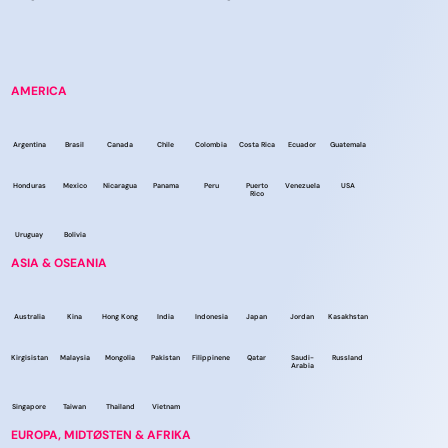
AMERICA
Argentina
Brasil
Canada
Chile
Colombia
Costa Rica
Ecuador
Guatemala
Honduras
Mexico
Nicaragua
Panama
Peru
Puerto
Venezuela
USA
Rico
Uruguay
Bolivia
ASIA & OSEANIA
Australia
Kina
Hong Kong
India
Indonesia
Japan
Jordan
Kasakhstan
Kirgisistan
Malaysia
Mongolia
Pakistan
Filippinene
Qatar
Saudi-
Russland
Arabia
Singapore
Taiwan
Thailand
Vietnam
EUROPA, MIDTØSTEN & AFRIKA