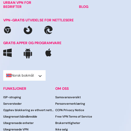
URBAN VPN FOR
BEDRIFTER
BLOG
VPN-GRATIS UTVIDELSE FOR NETTLESERE
GRATIS APPER OG PROGRAMVARE
Norsk bokmål
FUNKSJONER
OM OSS
ISP-struping
Samsvarsoversikt
Serversteder
Personvernerklæring
Opphev blokkering av ethvert nettsted
CCPA Privacy Notice
Ubegrenset båndbredde
Free VPN Terms of Service
Ubegrensede enheter
Brukerrettigheter
Ubegrensede VPN
Ikke selg