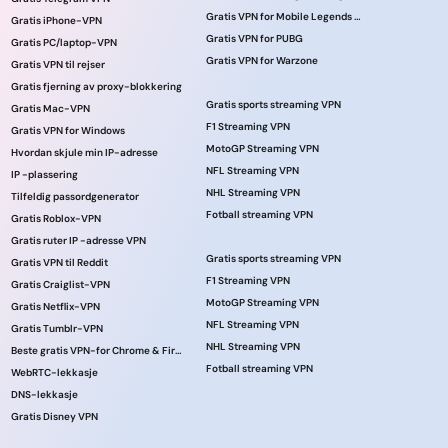
Gratis VPN for Mobile Legends online
Gratis iPhone-VPN
Gratis VPN for PUBG
Gratis PC/laptop-VPN
Gratis VPN for Warzone
Gratis VPN til rejser
Gratis fjerning av proxy-blokkering
Gratis sports streaming VPN
Gratis Mac-VPN
F1 Streaming VPN
Gratis VPN for Windows
MotoGP Streaming VPN
Hvordan skjule min IP-adresse
NFL Streaming VPN
IP -plassering
NHL Streaming VPN
Tilfeldig passordgenerator
Fotball streaming VPN
Gratis Roblox-VPN
Gratis ruter IP -adresse VPN
Gratis sports streaming VPN
Gratis VPN til Reddit
F1 Streaming VPN
Gratis Craiglist-VPN
MotoGP Streaming VPN
Gratis Netflix-VPN
NFL Streaming VPN
Gratis Tumblr-VPN
NHL Streaming VPN
Beste gratis VPN-for Chrome & Firefox!
Fotball streaming VPN
WebRTC-lekkasje
DNS-lekkasje
Gratis Disney VPN