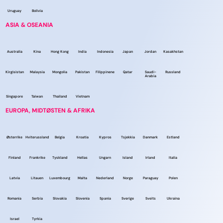
Uruguay
Bolivia
ASIA & OSEANIA
Australia
Kina
Hong Kong
India
Indonesia
Japan
Jordan
Kasakhstan
Kirgisistan
Malaysia
Mongolia
Pakistan
Filippinene
Qatar
Saudi-
Russland
Arabia
Singapore
Taiwan
Thailand
Vietnam
EUROPA, MIDTØSTEN & AFRIKA
Østerrike
Hviterussland
Belgia
Kroatia
Kypros
Tsjekkia
Danmark
Estland
Finland
Frankrike
Tyskland
Hellas
Ungarn
Island
Irland
Italia
Latvia
Litauen
Luxembourg
Malta
Nederland
Norge
Paraguay
Polen
Romania
Serbia
Slovakia
Slovenia
Spania
Sverige
Sveits
Ukraina
Israel
Tyrkia