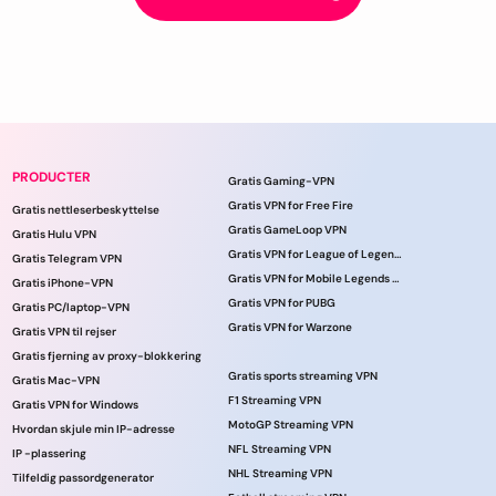
PRODUCTER
Gratis Gaming-VPN
Gratis VPN for Free Fire
Gratis nettleserbeskyttelse
Gratis GameLoop VPN
Gratis Hulu VPN
Gratis VPN for League of Legends
Gratis Telegram VPN
Gratis VPN for Mobile Legends online
Gratis iPhone-VPN
Gratis VPN for PUBG
Gratis PC/laptop-VPN
Gratis VPN for Warzone
Gratis VPN til rejser
Gratis fjerning av proxy-blokkering
Gratis sports streaming VPN
Gratis Mac-VPN
F1 Streaming VPN
Gratis VPN for Windows
MotoGP Streaming VPN
Hvordan skjule min IP-adresse
NFL Streaming VPN
IP -plassering
NHL Streaming VPN
Tilfeldig passordgenerator