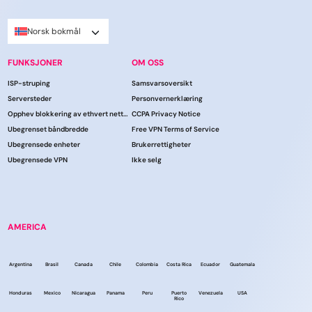
Norsk bokmål
FUNKSJONER
OM OSS
ISP-struping
Samsvarsoversikt
Serversteder
Personvernerklæring
Opphev blokkering av ethvert nettsted
CCPA Privacy Notice
Ubegrenset båndbredde
Free VPN Terms of Service
Ubegrensede enheter
Brukerrettigheter
Ubegrensede VPN
Ikke selg
AMERICA
Argentina
Brasil
Canada
Chile
Colombia
Costa Rica
Ecuador
Guatemala
Honduras
Mexico
Nicaragua
Panama
Peru
Puerto
Venezuela
USA
Rico