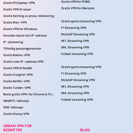
Gratis VPN for PUBG
Gratis PC/laptop-VPN
Gratis VPN for Warzone
Gratis VPN til rejser
Gratis fjerning av proxy-blokkering
Gratis sports streaming VPN
Gratis Mac-VPN
F1 Streaming VPN
Gratis VPN for Windows
MotoGP Streaming VPN
Hvordan skjule min IP-adresse
NFL Streaming VPN
IP -plassering
NHL Streaming VPN
Tilfeldig passordgenerator
Fotball streaming VPN
Gratis Roblox-VPN
Gratis ruter IP -adresse VPN
Gratis sports streaming VPN
Gratis VPN til Reddit
F1 Streaming VPN
Gratis Craiglist-VPN
MotoGP Streaming VPN
Gratis Netflix-VPN
NFL Streaming VPN
Gratis Tumblr-VPN
NHL Streaming VPN
Beste gratis VPN-for Chrome & Firefox!
Fotball streaming VPN
WebRTC-lekkasje
DNS-lekkasje
Gratis Disney VPN
URBAN VPN FOR
BEDRIFTER
BLOG