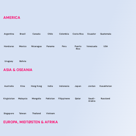
AMERICA
Argentina
Brasil
Canada
Chile
Colombia
Costa Rica
Ecuador
Guatemala
Honduras
Mexico
Nicaragua
Panama
Peru
Puerto
Venezuela
USA
Rico
Uruguay
Bolivia
ASIA & OSEANIA
Australia
Kina
Hong Kong
India
Indonesia
Japan
Jordan
Kasakhstan
Kirgisistan
Malaysia
Mongolia
Pakistan
Filippinene
Qatar
Saudi-
Russland
Arabia
Singapore
Taiwan
Thailand
Vietnam
EUROPA, MIDTØSTEN & AFRIKA