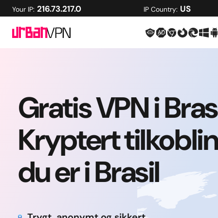
216.73.217.0
US
Your IP:
IP Country:
Gratis VPN i Brasi
Kryptert tilkobl
du er i Brasil
Trygt, anonymt og sikkert