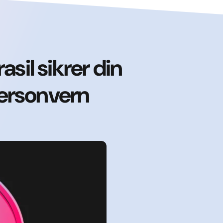
sil sikrer din
 personvern