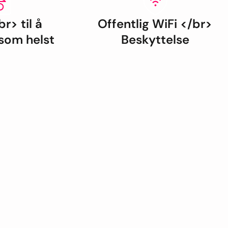
br> til å
Offentlig WiFi </br>
 som helst
Beskyttelse