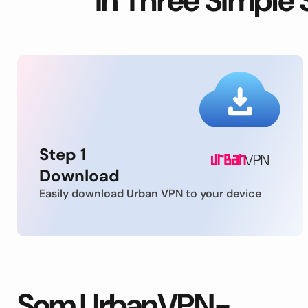
in Three Simple 
Step 1
Download
Easily download Urban VPN to your device
Som UrbanVPN-