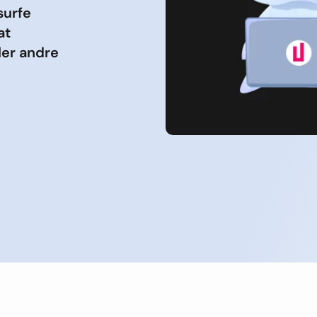
surfe
at
ler andre