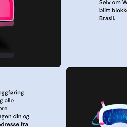
Selv om Wh
blitt blok
Brasil.
oggføring
g alle
ore
ngen din og
adresse fra