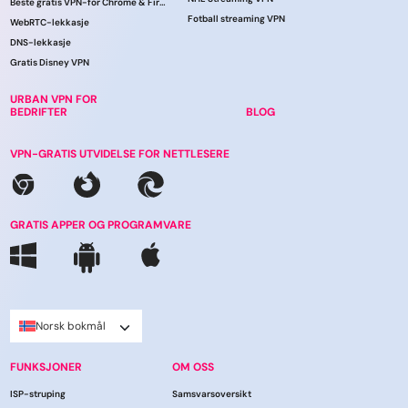
Beste gratis VPN-for Chrome & Firefox!
Fotball streaming VPN
WebRTC-lekkasje
DNS-lekkasje
Gratis Disney VPN
URBAN VPN FOR
BEDRIFTER
BLOG
VPN-GRATIS UTVIDELSE FOR NETTLESERE
GRATIS APPER OG PROGRAMVARE
Norsk bokmål
FUNKSJONER
OM OSS
ISP-struping
Samsvarsoversikt