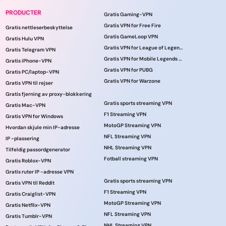
PRODUCTER
Gratis Gaming-VPN
Gratis VPN for Free Fire
Gratis nettleserbeskyttelse
Gratis GameLoop VPN
Gratis Hulu VPN
Gratis VPN for League of Legends
Gratis Telegram VPN
Gratis VPN for Mobile Legends online
Gratis iPhone-VPN
Gratis VPN for PUBG
Gratis PC/laptop-VPN
Gratis VPN for Warzone
Gratis VPN til rejser
Gratis fjerning av proxy-blokkering
Gratis sports streaming VPN
Gratis Mac-VPN
F1 Streaming VPN
Gratis VPN for Windows
MotoGP Streaming VPN
Hvordan skjule min IP-adresse
NFL Streaming VPN
IP -plassering
NHL Streaming VPN
Tilfeldig passordgenerator
Fotball streaming VPN
Gratis Roblox-VPN
Gratis ruter IP -adresse VPN
Gratis sports streaming VPN
Gratis VPN til Reddit
F1 Streaming VPN
Gratis Craiglist-VPN
MotoGP Streaming VPN
Gratis Netflix-VPN
NFL Streaming VPN
Gratis Tumblr-VPN
NHL Streaming VPN