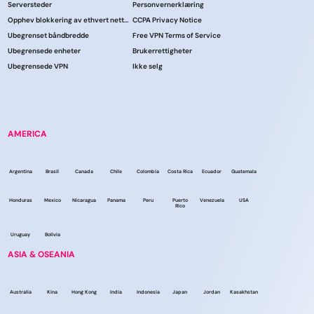
Serversteder
Personvernerklæring
Opphev blokkering av ethvert nettsted
CCPA Privacy Notice
Ubegrenset båndbredde
Free VPN Terms of Service
Ubegrensede enheter
Brukerrettigheter
Ubegrensede VPN
Ikke selg
AMERICA
Argentina
Brasil
Canada
Chile
Colombia
Costa Rica
Ecuador
Guatemala
Honduras
Mexico
Nicaragua
Panama
Peru
Puerto
Venezuela
USA
Rico
Uruguay
Bolivia
ASIA & OSEANIA
Australia
Kina
Hong Kong
India
Indonesia
Japan
Jordan
Kasakhstan