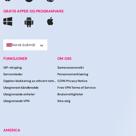
GRATIS APPER OG PROGRAMVARE
Norsk bokmål
FUNKSJONER
OM OSS
ISP-struping
Samsvarsoversikt
Serversteder
Personvernerklæring
Opphev blokkering av ethvert nettsted
CCPA Privacy Notice
Ubegrenset båndbredde
Free VPN Terms of Service
Ubegrensede enheter
Brukerrettigheter
Ubegrensede VPN
Ikke selg
AMERICA