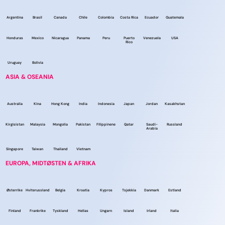
Argentina
Brasil
Canada
Chile
Colombia
Costa Rica
Ecuador
Guatemala
Honduras
Mexico
Nicaragua
Panama
Peru
Puerto
Venezuela
USA
Rico
Uruguay
Bolivia
ASIA & OSEANIA
Australia
Kina
Hong Kong
India
Indonesia
Japan
Jordan
Kasakhstan
Kirgisistan
Malaysia
Mongolia
Pakistan
Filippinene
Qatar
Saudi-
Russland
Arabia
Singapore
Taiwan
Thailand
Vietnam
EUROPA, MIDTØSTEN & AFRIKA
Østerrike
Hviterussland
Belgia
Kroatia
Kypros
Tsjekkia
Danmark
Estland
Finland
Frankrike
Tyskland
Hellas
Ungarn
Island
Irland
Italia