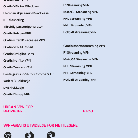
F1 Streaming VPN
Gratis VPN for Windows
MotoGP Streaming VPN
Hvordan skjule min IP-adresse
NFL Streaming VPN
IP -plassering
NHL Streaming VPN
Tilfeldig passordgenerator
Fotball streaming VPN
Gratis Roblox-VPN
Gratis ruter IP -adresse VPN
Gratis sports streaming VPN
Gratis VPN til Reddit
F1 Streaming VPN
Gratis Craiglist-VPN
MotoGP Streaming VPN
Gratis Netflix-VPN
NFL Streaming VPN
Gratis Tumblr-VPN
NHL Streaming VPN
Beste gratis VPN-for Chrome & Firefox!
Fotball streaming VPN
WebRTC-lekkasje
DNS-lekkasje
Gratis Disney VPN
URBAN VPN FOR
BEDRIFTER
BLOG
VPN-GRATIS UTVIDELSE FOR NETTLESERE