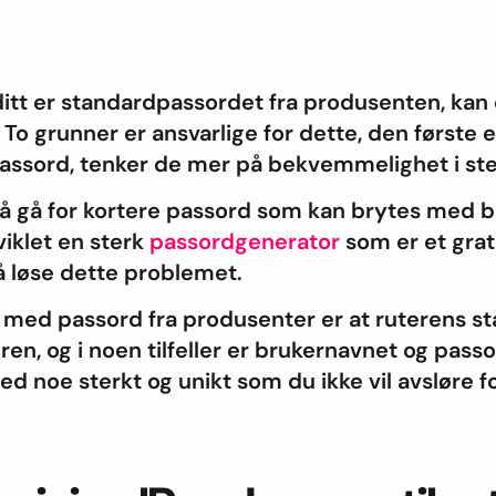
itt er standardpassordet fra produsenten, kan d
. To grunner er ansvarlige for dette, den første 
assord, tenker de mer på bekvemmelighet i sted
 å gå for kortere passord som kan brytes med b
viklet en sterk
passordgenerator
som er et grat
å løse dette problemet.
med passord fra produsenter er at ruterens s
eren, og i noen tilfeller er brukernavnet og pas
d noe sterkt og unikt som du ikke vil avsløre f