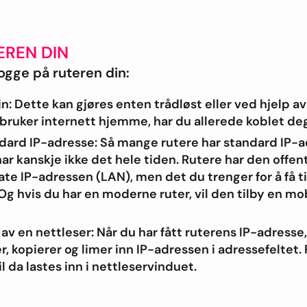
EREN DIN
 logge på ruteren din:
in: Dette kan gjøres enten trådløst eller ved hjelp a
 bruker internett hjemme, har du allerede koblet deg 
dard IP-adresse: Så mange rutere har standard IP-a
r kanskje ikke det hele tiden. Rutere har den offen
te IP-adressen (LAN), men det du trenger for å få ti
 Og hvis du har en moderne ruter, vil den tilby en mobi
 av en nettleser: Når du har fått ruterens IP-adresse
r, kopierer og limer inn IP-adressen i adressefeltet.
 da lastes inn i nettleservinduet.