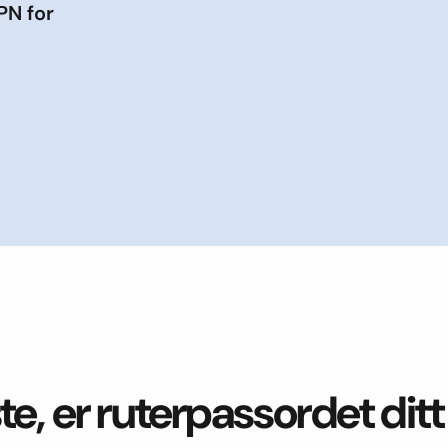
PN for
te, er ruterpassordet ditt