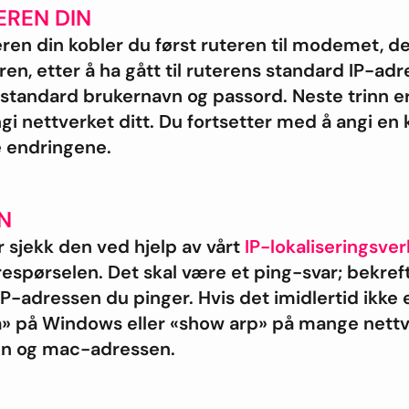
EREN DIN
eren din kobler du først ruteren til modemet, d
en, etter å ha gått til ruterens standard IP-adre
standard brukernavn og passord. Neste trinn er
ngi nettverket ditt. Du fortsetter med å angi en
e endringene.
N
r sjekk den ved hjelp av vårt
IP-lokaliseringsve
respørselen. Det skal være et ping-svar; bekreft
P-adressen du pinger. Hvis det imidlertid ikke e
 på Windows eller «show arp» på mange nettv
en og mac-adressen.