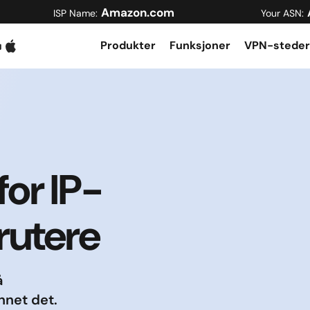
Amazon.com
ISP Name:
Your ASN:
Produkter
Funksjoner
VPN-steder
for IP-
rutere
å
nnet det.