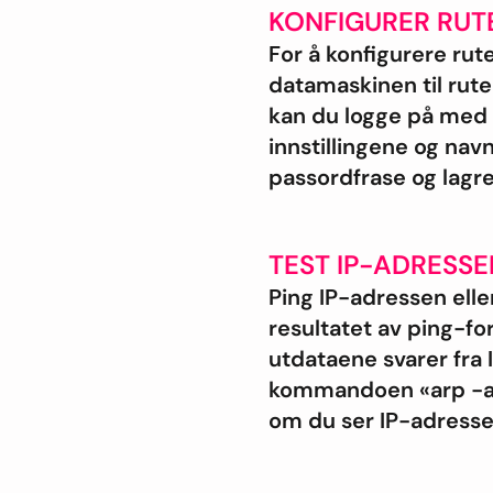
KONFIGURER RUT
For å konfigurere rut
datamaskinen til ruter
kan du logge på med 
innstillingene og nav
passordfrase og lagr
TEST IP-ADRESSE
Ping IP-adressen elle
resultatet av ping-fo
utdataene svarer fra I
kommandoen «arp -a»
om du ser IP-adress