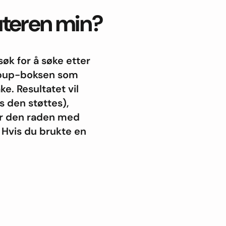
ruteren min?
øk for å søke etter
popup-boksen som
ke. Resultatet vil
s den støttes),
er den raden med
» Hvis du brukte en