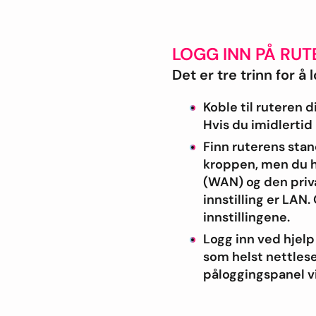
LOGG INN PÅ RUT
Det er tre trinn for å
Koble til ruteren d
Hvis du imidlertid
Finn ruterens stan
kroppen, men du ha
(WAN) og den priva
innstilling er LAN.
innstillingene.
Logg inn ved hjelp
som helst nettlese
påloggingspanel vil