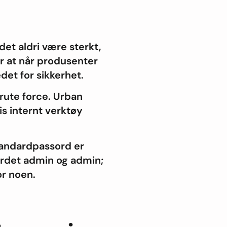
et aldri være sterkt,
er at når produsenter
et for sikkerhet.
rute force. Urban
is internt verktøy
tandardpassord er
sordet admin og admin;
or noen.