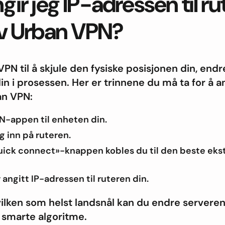
ir jeg IP-adressen til r
av Urban VPN?
PN til å skjule den fysiske posisjonen din, endr
in i prosessen. Her er trinnene du må ta for å a
an VPN:
N-appen til enheten din.
g inn på ruteren.
Quick connect»-knappen kobles du til den beste ekst
 angitt IP-adressen til ruteren din.
ilken som helst landsnål kan du endre serveren 
smarte algoritme.