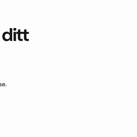
ditt
se.