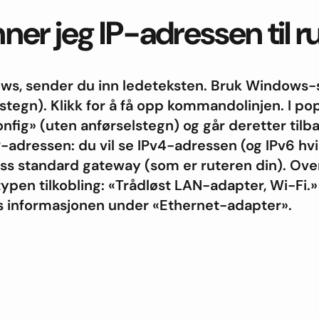
ner jeg IP-adressen til 
ws, sender du inn ledeteksten. Bruk Windows-s
stegn). Klikk for å få opp kommandolinjen. I 
onfig» (uten anførselstegn) og går deretter tilba
adressen: du vil se IPv4-adressen (og IPv6 hvi
ss standard gateway (som er ruteren din). Ov
typen tilkobling: «Trådløst LAN-adapter, Wi-Fi.
ses informasjonen under «Ethernet-adapter».