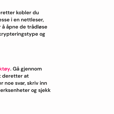
eretter kobler du
sse i en nettleser,
 å åpne de trådløse
 krypteringstype og
rktøy
. Gå gjennom
 deretter at
r noe svar, skriv inn
erksenheter og sjekk