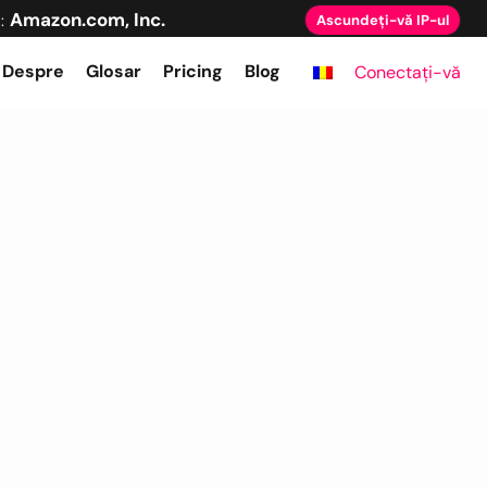
Amazon.com, Inc.
:
Ascundeți-vă IP-ul
Despre
Glosar
Pricing
Blog
Conectați-vă