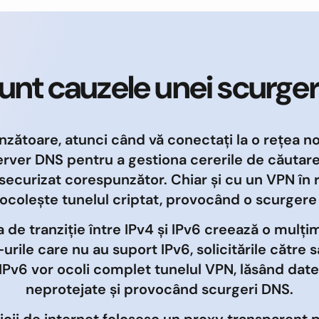
unt cauzele unei scurge
nzătoare, atunci când vă conectați la o rețea n
erver DNS pentru a gestiona cererile de căutare
securizat corespunzător. Chiar și cu un VPN în r
ocolește tunelul criptat, provocând o scurgere
de tranziție între IPv4 și IPv6 creează o mulț
rile care nu au suport IPv6, solicitările către
 IPv6 vor ocoli complet tunelul VPN, lăsând dat
neprotejate și provocând scurgeri DNS.
vicii de internet folosesc un proxy transparent 