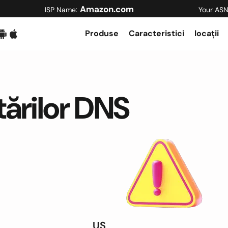
Amazon.com
ISP Name:
Your ASN
Produse
Caracteristici
locații
itărilor DNS
US