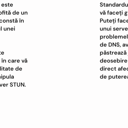
P este
Standardu
ofită de un
vă faceți g
constă în
Puteți fac
l unei
unui serve
problemele
de DNS, av
te
păstrează 
 în care vă
deosebire 
litate de
direct afe
nipula
de puterea
ver STUN.