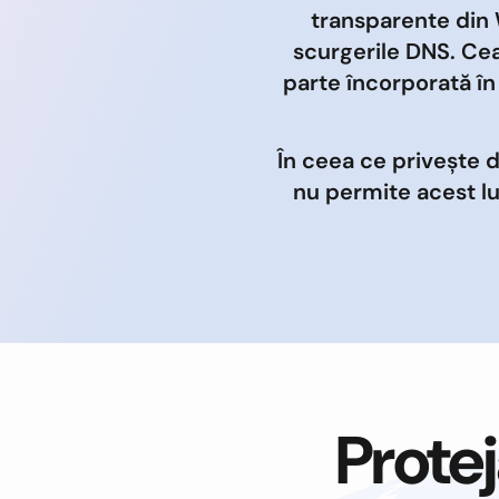
transparente din 
scurgerile DNS. Cea
parte încorporată î
În ceea ce privește 
nu permite acest l
Protej