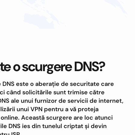
te o scurgere DNS?
 DNS este o aberație de securitate care
i când solicitările sunt trimise către
NS ale unui furnizor de servicii de internet,
ilizării unui VPN pentru a vă proteja
e online. Această scurgere are loc atunci
le DNS ies din tunelul criptat și devin
ntru ISP.