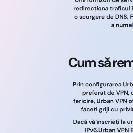
redirecționa traficul 
o scurgere de DNS. 
a numel
Cum să rem
Prin configurarea Urb
preferat de VPN, c
fericire, Urban VPN o
faceți griji cu pri
Dacă vă înscrieți la u
IPv6.Urban VPN 