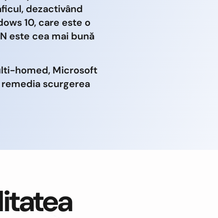
ficul, dezactivând
dows 10, care este o
PN este cea mai bună
ulti-homed, Microsoft
a remedia scurgerea
litatea