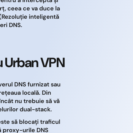
erț, ceea ce va duce la
ezoluție inteligentă
eri DNS.
u Urban VPN
verul DNS furnizat sau
rețeaua locală. Din
încât nu trebuie să vă
elurilor dual-stack.
ste să blocați traficul
 proxy-urile DNS