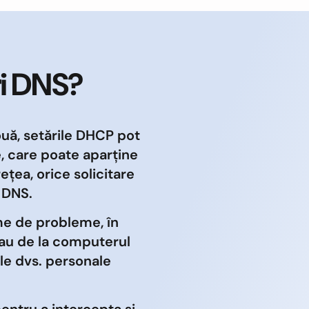
ri DNS?
ouă, setările DHCP pot
, care poate aparține
ețea, orice solicitare
 DNS.
ime de probleme, în
 sau de la computerul
ele dvs. personale
pentru a intercepta și