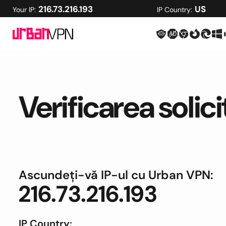
216.73.216.193
US
Your IP:
IP Country:
Verificarea solic
Ascundeți-vă IP-ul cu Urban VPN:
216.73.216.193
IP Country: