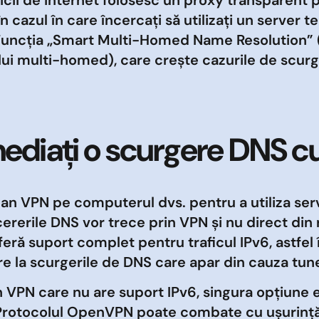
în cazul în care încercați să utilizați un server t
Funcția „Smart Multi-Homed Name Resolution” (R
ui multi-homed), care crește cazurile de scurg
ediați o scurgere DNS c
an VPN pe computerul dvs. pentru a utiliza ser
ererile DNS vor trece prin VPN și nu direct din 
feră suport complet pentru traficul IPv6, astfel 
vire la scurgerile de DNS care apar din cauza tun
n VPN care nu are suport IPv6, singura opțiune e
Protocolul OpenVPN poate combate cu ușurință