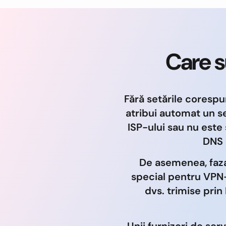
Care s
Fără setările corespu
atribui automat un s
ISP-ului sau nu este 
DNS 
De asemenea, faza 
special pentru VPN-u
dvs. trimise prin
Unii furnizori de ser