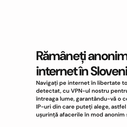
Rămâneți anonim 
internet în Sloven
Navigați pe internet în libertate t
detectat, cu VPN-ul nostru pentru
întreaga lume, garantându-vă o co
IP-uri din care puteți alege, astfe
ușurință afacerile în mod anonim ș