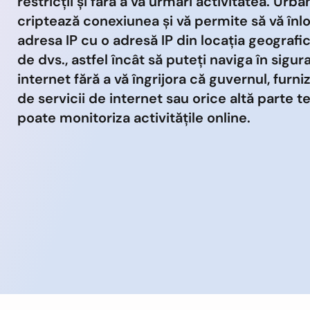
restricții și fără a vă urmări activitatea. Urb
criptează conexiunea și vă permite să vă înlo
adresa IP cu o adresă IP din locația geografi
de dvs., astfel încât să puteți naviga în sigur
internet fără a vă îngrijora că guvernul, furni
de servicii de internet sau orice altă parte te
poate monitoriza activitățile online.