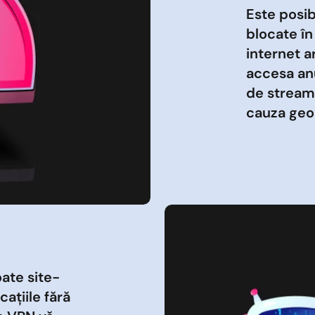
Este posib
blocate în
internet a
accesa anu
de streami
cauza geob
ate site-
cațiile fără