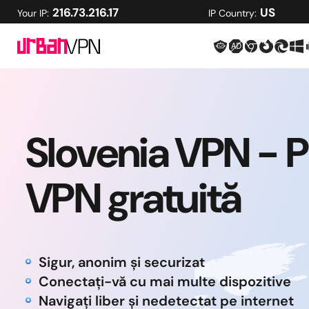
216.73.216.17
US
Your IP:
IP Country:
Slovenia VPN - 
VPN gratuită
Sigur, anonim și securizat
Conectați-vă cu mai multe dispozitive
Navigați liber și nedetectat pe internet