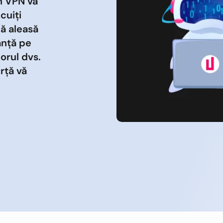
an VPN vă
cuiți
că aleasă
anță pe
zorul dvs.
rță vă