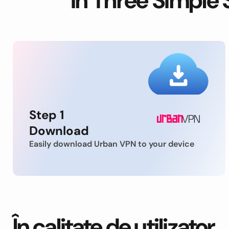
in Three Simple 
Step 1
Download
Easily download Urban VPN to your device
În calitate de utilizator