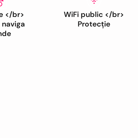
e </br>
WiFi public </br>
 naviga
Protecție
nde