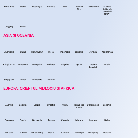
Honduras
Mexic
Nicaragua
Panama
Peru
Puerto
Venezuela
Statele
Rico
Unite ale
Americii
(SUA)
Uruguay
Bolivia
ASIA ȘI OCEANIA
Australia
China
Hong Kong
India
Indonezia
Japonia
Jordan
Kazahstan
Kârgâzstan
Malaezia
Mongolia
Pakistan
Filipine
Qatar
Arabia
Rusia
Saudită
Singapore
Taiwan
Thailanda
Vietnam
EUROPA, ORIENTUL MIJLOCIU ȘI AFRICA
Austria
Belarus
Belgia
Croația
Cipru
Republica
Danemarca
Estonia
Cehă
Finlanda
Franța
Germania
Grecia
Ungaria
Islanda
Irlanda
Italia
Letonia
Lituania
Luxemburg
Malta
Olanda
Norvegia
Paraguay
Polonia