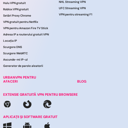
NHL Streaming VPN
Hulu VPN gratuit
UFC Streaming VPN
Roblox VPN gratuit
VPN pentru streaming F1
Setări Proxy Chrome
VPN gratuit pentru Netflix
VPN pentru Amazon Fire TV Stick
Adresa IP a routerului gratuit VPN
Locația IP
Scurgere DNS
Scurgere WebRTC
Ascunde-mi IP-ul
Generator de parole aleatorii
URBANVPN PENTRU
AFACERI
BLOG
EXTENSIE GRATUITĂ VPN PENTRU BROWSERE
APLICAȚII ȘI SOFTWARE GRATUIT