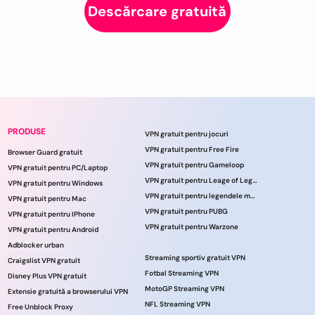
Descărcare gratuită
PRODUSE
VPN gratuit pentru jocuri
VPN gratuit pentru Free Fire
Browser Guard gratuit
VPN gratuit pentru Gameloop
VPN gratuit pentru PC/Laptop
VPN gratuit pentru Leage of Legends
VPN gratuit pentru Windows
VPN gratuit pentru legendele mobile
VPN gratuit pentru Mac
VPN gratuit pentru PUBG
VPN gratuit pentru IPhone
VPN gratuit pentru Warzone
VPN gratuit pentru Android
Adblocker urban
Streaming sportiv gratuit VPN
Craigslist VPN gratuit
Fotbal Streaming VPN
Disney Plus VPN gratuit
MotoGP Streaming VPN
Extensie gratuită a browserului VPN
NFL Streaming VPN
Free Unblock Proxy