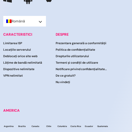
Română
CARACTERISTICI
DESPRE
Limitarea ISP
Prezentare generală a conformității
Locațiile serverului
Politica de confidențialitate
Deblocați orice site web
Drepturile utilizatorului
Lățime de bandă nelimitată
Termeni și condiții de utilizare
Dispozitive nelimitate
Notificare privind confidențialitatea CCPA
VPN nelimitat
De ce gratuit?
Nu vindeți
AMERICA
Argentina
Brazilia
Canada
Chile
Columbia
Costa Rica
Ecuador
Guatemala