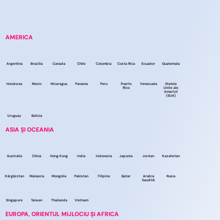
AMERICA
Argentina
Brazilia
Canada
Chile
Columbia
Costa Rica
Ecuador
Guatemala
Honduras
Mexic
Nicaragua
Panama
Peru
Puerto
Venezuela
Statele
Rico
Unite ale
Americii
(SUA)
Uruguay
Bolivia
ASIA ȘI OCEANIA
Australia
China
Hong Kong
India
Indonezia
Japonia
Jordan
Kazahstan
Kârgâzstan
Malaezia
Mongolia
Pakistan
Filipine
Qatar
Arabia
Rusia
Saudită
Singapore
Taiwan
Thailanda
Vietnam
EUROPA, ORIENTUL MIJLOCIU ȘI AFRICA