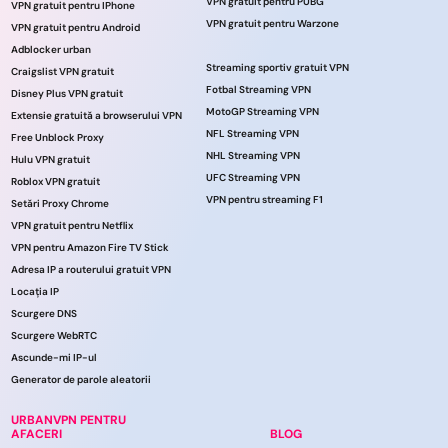
VPN gratuit pentru PUBG
VPN gratuit pentru IPhone
VPN gratuit pentru Warzone
VPN gratuit pentru Android
Adblocker urban
Streaming sportiv gratuit VPN
Craigslist VPN gratuit
Fotbal Streaming VPN
Disney Plus VPN gratuit
MotoGP Streaming VPN
Extensie gratuită a browserului VPN
NFL Streaming VPN
Free Unblock Proxy
NHL Streaming VPN
Hulu VPN gratuit
UFC Streaming VPN
Roblox VPN gratuit
VPN pentru streaming F1
Setări Proxy Chrome
VPN gratuit pentru Netflix
VPN pentru Amazon Fire TV Stick
Adresa IP a routerului gratuit VPN
Locația IP
Scurgere DNS
Scurgere WebRTC
Ascunde-mi IP-ul
Generator de parole aleatorii
URBANVPN PENTRU
AFACERI
BLOG