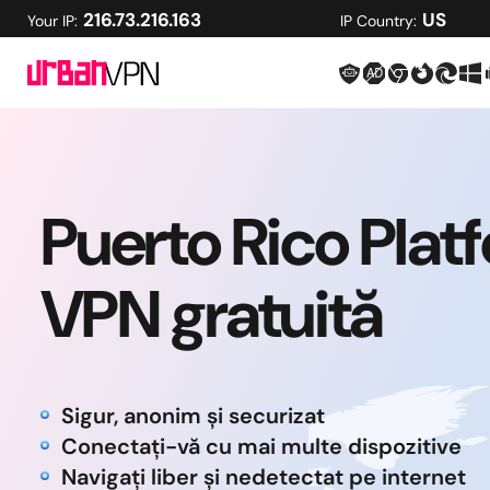
216.73.216.163
US
Your IP:
IP Country:
Puerto Rico Plat
VPN gratuită
Sigur, anonim și securizat
Conectați-vă cu mai multe dispozitive
Navigați liber și nedetectat pe internet