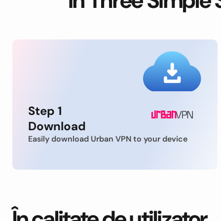
in Three Simple 
Step 1
Download
Easily download Urban VPN to your device
În calitate de utilizator