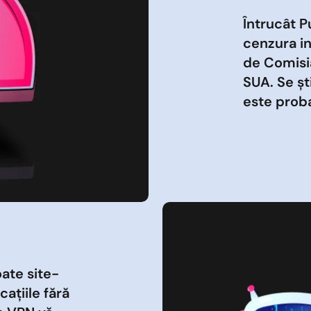
Întrucât P
cenzura in
de Comisi
SUA. Se șt
este proba
ate site-
cațiile fără