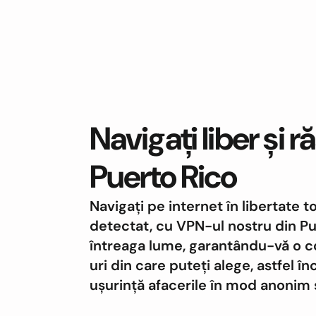
Navigați liber și r
Puerto Rico
Navigați pe internet în libertate t
detectat, cu VPN-ul nostru din Pu
întreaga lume, garantându-vă o co
uri din care puteți alege, astfel î
ușurință afacerile în mod anonim ș