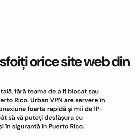
ăsfoiți orice site web din
otală, fără teama de a fi blocat sau
erto Rico. Urban VPN are servere în
nexiune foarte rapidă și mii de IP-
ncât să vă puteți desfășura cu
i în siguranță în Puerto Rico.