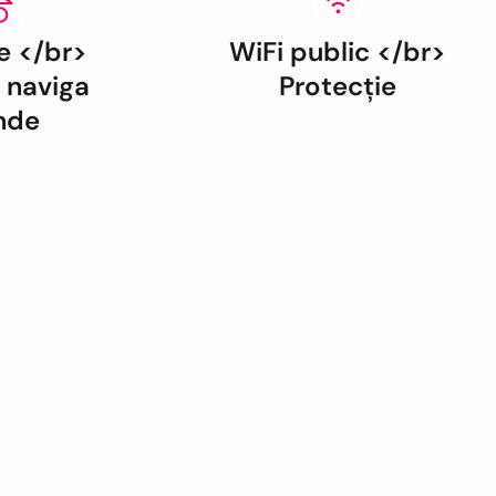
e </br>
WiFi public </br>
 naviga
Protecție
nde