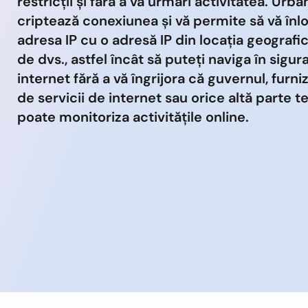
restricții și fără a vă urmări activitatea. Urb
criptează conexiunea și vă permite să vă înlo
adresa IP cu o adresă IP din locația geografi
de dvs., astfel încât să puteți naviga în sigur
internet fără a vă îngrijora că guvernul, furni
de servicii de internet sau orice altă parte te
poate monitoriza activitățile online.