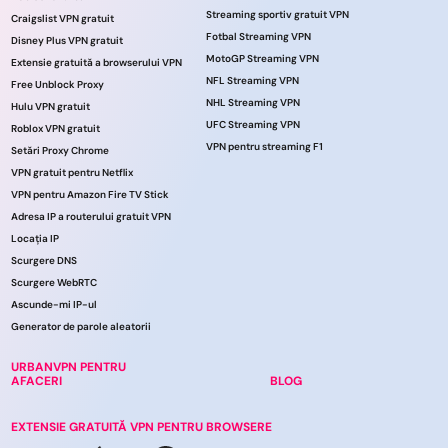
Streaming sportiv gratuit VPN
Craigslist VPN gratuit
Fotbal Streaming VPN
Disney Plus VPN gratuit
MotoGP Streaming VPN
Extensie gratuită a browserului VPN
NFL Streaming VPN
Free Unblock Proxy
NHL Streaming VPN
Hulu VPN gratuit
UFC Streaming VPN
Roblox VPN gratuit
VPN pentru streaming F1
Setări Proxy Chrome
VPN gratuit pentru Netflix
VPN pentru Amazon Fire TV Stick
Adresa IP a routerului gratuit VPN
Locația IP
Scurgere DNS
Scurgere WebRTC
Ascunde-mi IP-ul
Generator de parole aleatorii
URBANVPN PENTRU
AFACERI
BLOG
EXTENSIE GRATUITĂ VPN PENTRU BROWSERE