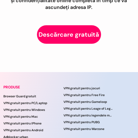
și confidențialitate online completă în timp ce vă
ascundeți adresa IP.
Descărcare gratuită
PRODUSE
VPN gratuit pentru jocuri
VPN gratuit pentru Free Fire
Browser Guard gratuit
VPN gratuit pentru Gameloop
VPN gratuit pentru PC/Laptop
VPN gratuit pentru Leage of Legends
VPN gratuit pentru Windows
VPN gratuit pentru legendele mobile
VPN gratuit pentru Mac
VPN gratuit pentru PUBG
VPN gratuit pentru IPhone
VPN gratuit pentru Warzone
VPN gratuit pentru Android
Adblocker urban