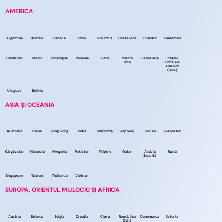
AMERICA
Argentina
Brazilia
Canada
Chile
Columbia
Costa Rica
Ecuador
Guatemala
Honduras
Mexic
Nicaragua
Panama
Peru
Puerto
Venezuela
Statele
Rico
Unite ale
Americii
(SUA)
Uruguay
Bolivia
ASIA ȘI OCEANIA
Australia
China
Hong Kong
India
Indonezia
Japonia
Jordan
Kazahstan
Kârgâzstan
Malaezia
Mongolia
Pakistan
Filipine
Qatar
Arabia
Rusia
Saudită
Singapore
Taiwan
Thailanda
Vietnam
EUROPA, ORIENTUL MIJLOCIU ȘI AFRICA
Austria
Belarus
Belgia
Croația
Cipru
Republica
Danemarca
Estonia
Cehă