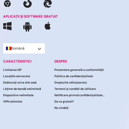
APLICAȚII ȘI SOFTWARE GRATUIT
Română
CARACTERISTICI
DESPRE
Limitarea ISP
Prezentare generală a conformității
Locațiile serverului
Politica de confidențialitate
Deblocați orice site web
Drepturile utilizatorului
Lățime de bandă nelimitată
Termeni și condiții de utilizare
Dispozitive nelimitate
Notificare privind confidențialitatea CCPA
VPN nelimitat
De ce gratuit?
Nu vindeți