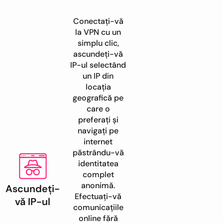
Conectați-vă
la VPN cu un
simplu clic,
ascundeți-vă
IP-ul selectând
un IP din
locația
geografică pe
care o
preferați și
navigați pe
internet
păstrându-vă
identitatea
complet
anonimă.
Ascundeți-
Efectuați-vă
vă IP-ul
comunicațiile
online fără