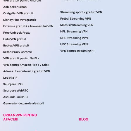
VPN gratuit pentru Android
Adblocker urban
Streaming sportiv gratuit VPN
Craigslist VPN gratuit
Fotbal Streaming VPN
Disney Plus VPN gratuit
MotoGP Streaming VPN
Extensie gratuită a browserului VPN
NFL Streaming VPN
Free Unblock Proxy
NHL Streaming VPN
Hulu VPN gratuit
UFC Streaming VPN
Roblox VPN gratuit
VPN pentru streaming F1
Setări Proxy Chrome
VPN gratuit pentru Netflix
VPN pentru Amazon Fire TV Stick
Adresa IP a routerului gratuit VPN
Locația IP
Scurgere DNS
Scurgere WebRTC
Ascunde-mi IP-ul
Generator de parole aleatorii
URBANVPN PENTRU
AFACERI
BLOG