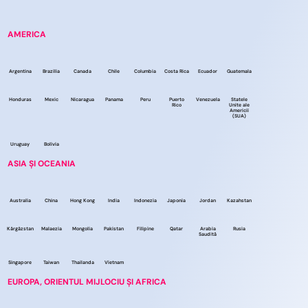
AMERICA
Argentina
Brazilia
Canada
Chile
Columbia
Costa Rica
Ecuador
Guatemala
Honduras
Mexic
Nicaragua
Panama
Peru
Puerto
Venezuela
Statele
Rico
Unite ale
Americii
(SUA)
Uruguay
Bolivia
ASIA ȘI OCEANIA
Australia
China
Hong Kong
India
Indonezia
Japonia
Jordan
Kazahstan
Kârgâzstan
Malaezia
Mongolia
Pakistan
Filipine
Qatar
Arabia
Rusia
Saudită
Singapore
Taiwan
Thailanda
Vietnam
EUROPA, ORIENTUL MIJLOCIU ȘI AFRICA