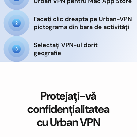
Urban VPN pentru Mac App Store
Faceți clic dreapta pe Urban-VPN
2
pictograma din bara de activități
Selectați VPN-ul dorit
3
geografie
Protejați-vă
confidențialitatea
cu Urban VPN