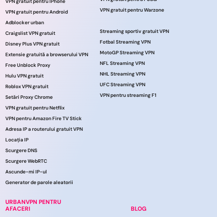
VPN gratuit pentru IPhone
VPN gratuit pentru Warzone
VPN gratuit pentru Android
Adblocker urban
Streaming sportiv gratuit VPN
Craigslist VPN gratuit
Fotbal Streaming VPN
Disney Plus VPN gratuit
MotoGP Streaming VPN
Extensie gratuită a browserului VPN
NFL Streaming VPN
Free Unblock Proxy
NHL Streaming VPN
Hulu VPN gratuit
UFC Streaming VPN
Roblox VPN gratuit
VPN pentru streaming F1
Setări Proxy Chrome
VPN gratuit pentru Netflix
VPN pentru Amazon Fire TV Stick
Adresa IP a routerului gratuit VPN
Locația IP
Scurgere DNS
Scurgere WebRTC
Ascunde-mi IP-ul
Generator de parole aleatorii
URBANVPN PENTRU
AFACERI
BLOG