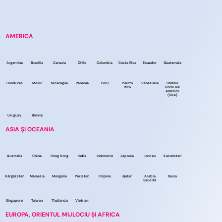
AMERICA
Argentina
Brazilia
Canada
Chile
Columbia
Costa Rica
Ecuador
Guatemala
Honduras
Mexic
Nicaragua
Panama
Peru
Puerto
Venezuela
Statele
Rico
Unite ale
Americii
(SUA)
Uruguay
Bolivia
ASIA ȘI OCEANIA
Australia
China
Hong Kong
India
Indonezia
Japonia
Jordan
Kazahstan
Kârgâzstan
Malaezia
Mongolia
Pakistan
Filipine
Qatar
Arabia
Rusia
Saudită
Singapore
Taiwan
Thailanda
Vietnam
EUROPA, ORIENTUL MIJLOCIU ȘI AFRICA