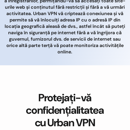
a înregistrărilor, permițându-vă să accesați toate site-
urile web și conținutul fără restricții și fără a vă urmări
activitatea. Urban VPN vă criptează conexiunea și vă
permite să vă înlocuiți adresa IP cu o adresă IP din
locația geografică aleasă de dvs., astfel încât să puteți
naviga în siguranță pe internet fără a vă îngrijora că
guvernul, furnizorul dvs. de servicii de internet sau
orice altă parte terță vă poate monitoriza activitățile
online.
Protejați-vă
confidențialitatea
cu Urban VPN