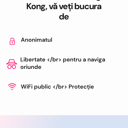
Kong, vă veți bucura
de
Anonimatul
Libertate </br> pentru a naviga
oriunde
WiFi public </br> Protecție