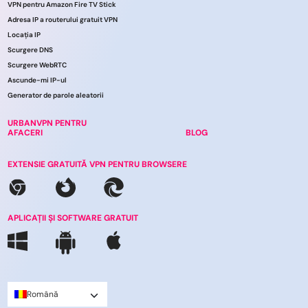
VPN pentru Amazon Fire TV Stick
Adresa IP a routerului gratuit VPN
Locația IP
Scurgere DNS
Scurgere WebRTC
Ascunde-mi IP-ul
Generator de parole aleatorii
URBANVPN PENTRU
AFACERI
BLOG
EXTENSIE GRATUITĂ VPN PENTRU BROWSERE
APLICAȚII ȘI SOFTWARE GRATUIT
Română