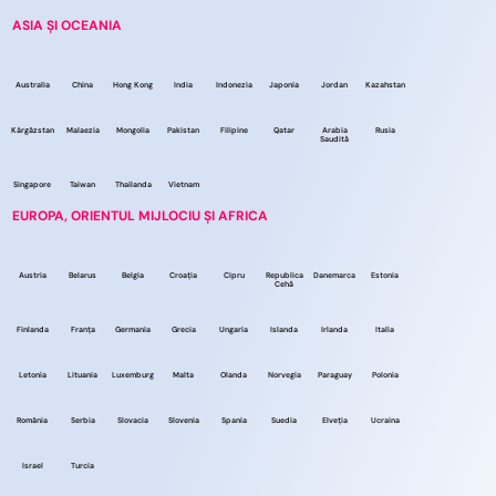
ASIA ȘI OCEANIA
Australia
China
Hong Kong
India
Indonezia
Japonia
Jordan
Kazahstan
Kârgâzstan
Malaezia
Mongolia
Pakistan
Filipine
Qatar
Arabia
Rusia
Saudită
Singapore
Taiwan
Thailanda
Vietnam
EUROPA, ORIENTUL MIJLOCIU ȘI AFRICA
Austria
Belarus
Belgia
Croația
Cipru
Republica
Danemarca
Estonia
Cehă
Finlanda
Franța
Germania
Grecia
Ungaria
Islanda
Irlanda
Italia
Letonia
Lituania
Luxemburg
Malta
Olanda
Norvegia
Paraguay
Polonia
România
Serbia
Slovacia
Slovenia
Spania
Suedia
Elveția
Ucraina
Israel
Turcia