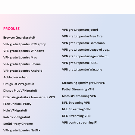
PRODUSE
VPN gratuit pentru jocuri
VPN gratuit pentru Free Fire
Browser Guard gratuit
VPN gratuit pentru Gameloop
VPN gratuit pentru PC/Laptop
VPN gratuit pentru Leage of Legends
VPN gratuit pentru Windows
VPN gratuit pentru legendele mobile
VPN gratuit pentru Mac
VPN gratuit pentru PUBG
VPN gratuit pentru IPhone
VPN gratuit pentru Warzone
VPN gratuit pentru Android
Adblocker urban
Streaming sportiv gratuit VPN
Craigslist VPN gratuit
Fotbal Streaming VPN
Disney Plus VPN gratuit
MotoGP Streaming VPN
Extensie gratuită a browserului VPN
NFL Streaming VPN
Free Unblock Proxy
NHL Streaming VPN
Hulu VPN gratuit
UFC Streaming VPN
Roblox VPN gratuit
VPN pentru streaming F1
Setări Proxy Chrome
VPN gratuit pentru Netflix