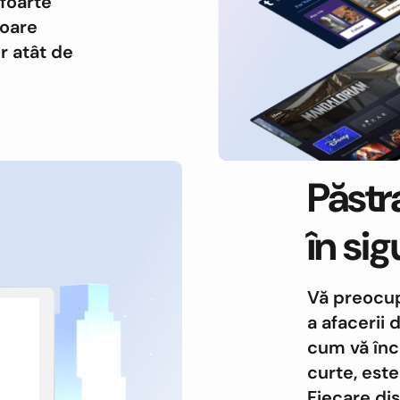
 foarte
șoare
r atât de
Păstr
în si
Vă preocupă
a afacerii
cum vă încu
curte, este
Fiecare dis