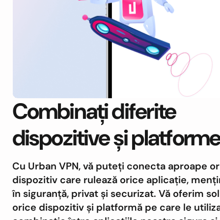
Combinați diferite
dispozitive și platform
Cu Urban VPN, vă puteți conecta aproape ori
dispozitiv care rulează orice aplicație, menț
în siguranță, privat și securizat. Vă oferim so
orice dispozitiv și platformă pe care le utiliza