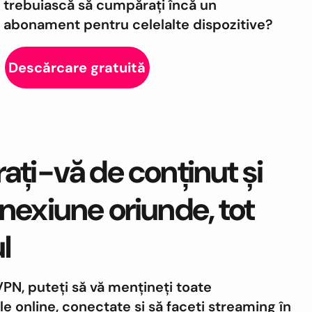
trebuiască să cumpărați încă un
abonament pentru celelalte dispozitive?
Descărcare gratuită
ați-vă de conținut și
nexiune oriunde, tot
l
PN, puteți să vă mențineți toate
le online, conectate și să faceți streaming în