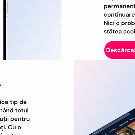
permanență.
continuare 
Nici o prob
stătea acol
Descărcar
e
ce tip de
inând totul
luții pentru
ți. Cu o