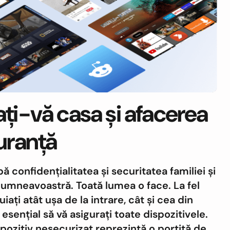
ați-vă casa și afacerea
guranță
 confidențialitatea și securitatea familiei și
 dumneavoastră. Toată lumea o face. La fel
iați atât ușa de la intrare, cât și cea din
 esențial să vă asigurați toate dispozitivele.
pozitiv nesecurizat reprezintă o portiță de