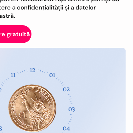
e a confidențialității și a datelor
stră.
e gratuită