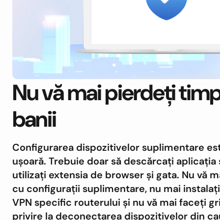
Nu vă mai pierdeți timp
banii
Configurarea dispozitivelor suplimentare es
ușoară. Trebuie doar să descărcați aplicația 
utilizați extensia de browser și gata. Nu vă ma
cu configurații suplimentare, nu mai instalaț
VPN specific routerului și nu vă mai faceți gri
privire la deconectarea dispozitivelor din c