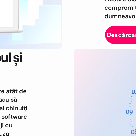
compromiter
dumneavoa
Descărcar
ul și
te atât de
sau să
i chinuiți
i software
ji cu
auza