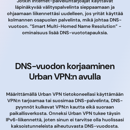
Jotkin Internet-palveluntarjoajat käyttävät
läpinäkyvää välityspalvelinta sieppaamaan ja
ohjaamaan liikennettäsi uudelleen, jos yrität käyttää
kolmannen osapuolen palvelinta, mikä johtaa DNS-
vuotoon. ”Smart Multi-Homed Name Resolution” -
ominaisuus lisää DNS-vuototapauksia.
DNS-vuodon korjaaminen
Urban VPN:n avulla
Määrittämällä Urban VPN tietokoneellasi käyttämään
VPN:n tarjoamaa tai suosimaa DNS-palvelinta, DNS-
pyynnöt kulkevat VPN:n kautta eikä suoraan
paikallisverkosta. Onneksi Urban VPN tukee täysin
IPv6-liikennettä, joten sinun ei tarvitse olla huolissasi
kaksoistunneleista aiheutuvasta DNS-vuodosta.