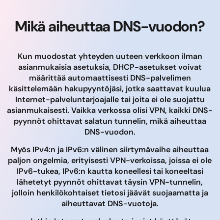
Mikä aiheuttaa DNS-vuodon?
Kun muodostat yhteyden uuteen verkkoon ilman
asianmukaisia asetuksia, DHCP-asetukset voivat
määrittää automaattisesti DNS-palvelimen
käsittelemään hakupyyntöjäsi, jotka saattavat kuulua
Internet-palveluntarjoajalle tai joita ei ole suojattu
asianmukaisesti. Vaikka verkossa olisi VPN, kaikki DNS-
pyynnöt ohittavat salatun tunnelin, mikä aiheuttaa
DNS-vuodon.
Myös IPv4:n ja IPv6:n välinen siirtymävaihe aiheuttaa
paljon ongelmia, erityisesti VPN-verkoissa, joissa ei ole
IPv6-tukea, IPv6:n kautta koneellesi tai koneeltasi
lähetetyt pyynnöt ohittavat täysin VPN-tunnelin,
jolloin henkilökohtaiset tietosi jäävät suojaamatta ja
aiheuttavat DNS-vuotoja.