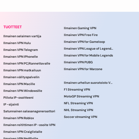
TUOTTEET
Ilmainen Gaming VPN
Ilmainen VPN Free Fire
Ilmainen selaimen vartija
Ilmainen VPN for Gameloop
Ilmainen VPN Hulu
Ilmainen VPN League of Legendsille
Ilmainen VPN Telegram
Ilmainen VPN for Mobile Legends
Ilmainen VPN IPhonelle
Ilmainen VPN PUBG
Ilmainen VPN PC/Kannettavalle
Ilmainen VPN for Warzone
Ilmainen VPN matkailuun
Ilmainen välityspalvelin
Ilmainen urheilun suoratoisto VPN
Ilmainen VPN Macille
F1 Streaming VPN
Ilmainen VPN Windowsille
MotoGP Streaming VPN
Piilota IP-osoitteeni
NFL Streaming VPN
IP -sijainti
NHL Streaming VPN
Satunnainen salasanageneraattori
Soccer streaming VPN
Ilmainen VPN Roblox
Ilmainen reitittimen IP -osoite VPN
Ilmainen VPN Craiglistalle
Ilmainen VPN Netflixille