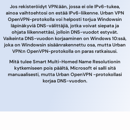
Jos rekisteröidyt VPN:ään, jossa ei ole IPv6-tukea,
ainoa vaihtoehtosi on estää IPv6-liikenne. Urban VPN
OpenVPN-protokolla voi helposti torjua Windowsin
läpinäkyviä DNS-välittäjiä, jotka voivat siepata ja
ohjata liikennettäsi, jolloin DNS-vuodot estyvät.
Vaikeinta DNS-vuodon korjaaminen on Windows 10:ssä,
joka on Windowsin sisäänrakennettu osa, mutta Urban
VPN:n OpenVPN-protokolla on paras ratkaisusi.
Mitä tulee Smart Multi-Homed Name Resolutionin
kytkemiseen pois päältä, Microsoft ei salli sitä
manuaalisesti, mutta Urban OpenVPN -protokollasi
korjaa DNS-vuodon.