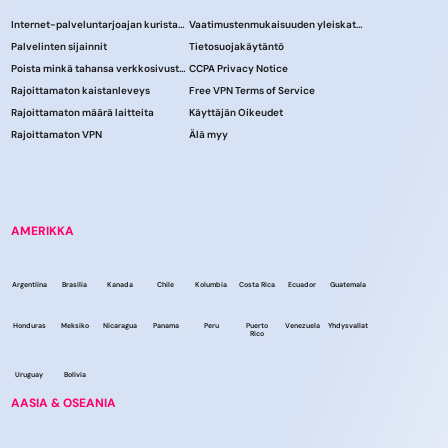
Internet-palveluntarjoajan kuristaminen
Vaatimustenmukaisuuden yleiskatsaus
Palvelinten sijainnit
Tietosuojakäytäntö
Poista minkä tahansa verkkosivuston esto
CCPA Privacy Notice
Rajoittamaton kaistanleveys
Free VPN Terms of Service
Rajoittamaton määrä laitteita
Käyttäjän Oikeudet
Rajoittamaton VPN
Älä myy
AMERIKKA
Argentiina
Brasilia
Kanada
Chile
Kolumbia
Costa Rica
Ecuador
Guatemala
Honduras
Meksiko
Nicaragua
Panama
Peru
Puerto
Venezuela
Yhdysvallat
Rico
Uruguay
Bolivia
AASIA & OSEANIA