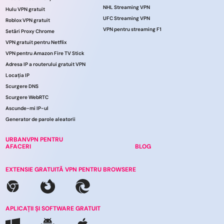
NHL Streaming VPN
Hulu VPN gratuit
UFC Streaming VPN
Roblox VPN gratuit
VPN pentru streaming F1
Setări Proxy Chrome
VPN gratuit pentru Netflix
VPN pentru Amazon Fire TV Stick
Adresa IP a routerului gratuit VPN
Locația IP
Scurgere DNS
Scurgere WebRTC
Ascunde-mi IP-ul
Generator de parole aleatorii
URBANVPN PENTRU
AFACERI
BLOG
EXTENSIE GRATUITĂ VPN PENTRU BROWSERE
APLICAȚII ȘI SOFTWARE GRATUIT