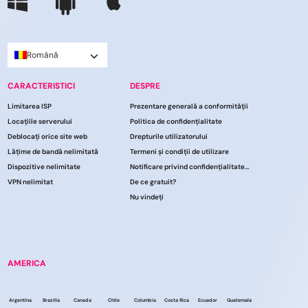
Română
CARACTERISTICI
DESPRE
Limitarea ISP
Prezentare generală a conformității
Locațiile serverului
Politica de confidențialitate
Deblocați orice site web
Drepturile utilizatorului
Lățime de bandă nelimitată
Termeni și condiții de utilizare
Dispozitive nelimitate
Notificare privind confidențialitatea CCPA
VPN nelimitat
De ce gratuit?
Nu vindeți
AMERICA
Argentina
Brazilia
Canada
Chile
Columbia
Costa Rica
Ecuador
Guatemala