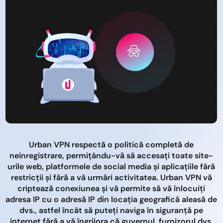
Urban VPN respectă o politică completă de
neinregistrare, permițându-vă să accesați toate site-
urile web, platformele de social media și aplicațiile fără
restricții și fără a vă urmări activitatea. Urban VPN vă
criptează conexiunea și vă permite să vă înlocuiți
adresa IP cu o adresă IP din locația geografică aleasă de
dvs., astfel încât să puteți naviga în siguranță pe
internet fără a vă îngrijora că guvernul, furnizorul dvs.