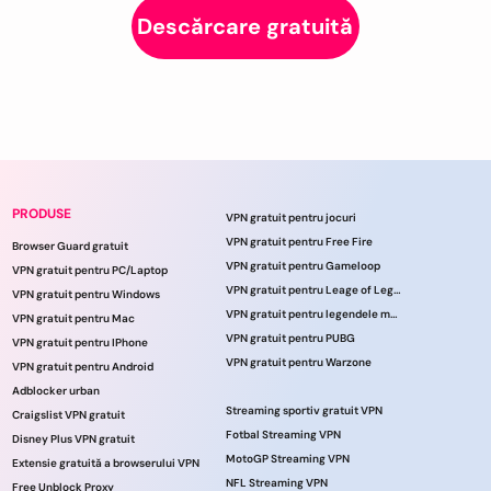
Descărcare gratuită
PRODUSE
VPN gratuit pentru jocuri
VPN gratuit pentru Free Fire
Browser Guard gratuit
VPN gratuit pentru Gameloop
VPN gratuit pentru PC/Laptop
VPN gratuit pentru Leage of Legends
VPN gratuit pentru Windows
VPN gratuit pentru legendele mobile
VPN gratuit pentru Mac
VPN gratuit pentru PUBG
VPN gratuit pentru IPhone
VPN gratuit pentru Warzone
VPN gratuit pentru Android
Adblocker urban
Streaming sportiv gratuit VPN
Craigslist VPN gratuit
Fotbal Streaming VPN
Disney Plus VPN gratuit
MotoGP Streaming VPN
Extensie gratuită a browserului VPN
NFL Streaming VPN
Free Unblock Proxy