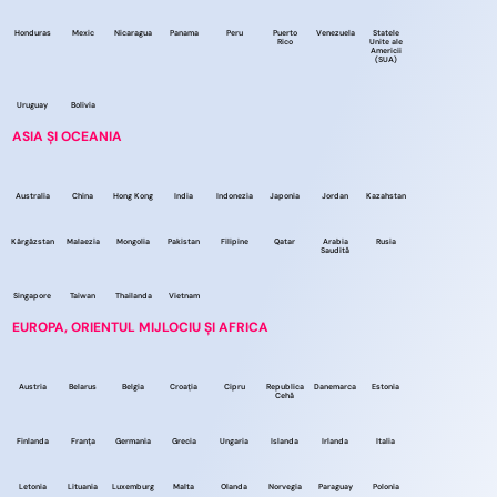
Honduras
Mexic
Nicaragua
Panama
Peru
Puerto
Venezuela
Statele
Rico
Unite ale
Americii
(SUA)
Uruguay
Bolivia
ASIA ȘI OCEANIA
Australia
China
Hong Kong
India
Indonezia
Japonia
Jordan
Kazahstan
Kârgâzstan
Malaezia
Mongolia
Pakistan
Filipine
Qatar
Arabia
Rusia
Saudită
Singapore
Taiwan
Thailanda
Vietnam
EUROPA, ORIENTUL MIJLOCIU ȘI AFRICA
Austria
Belarus
Belgia
Croația
Cipru
Republica
Danemarca
Estonia
Cehă
Finlanda
Franța
Germania
Grecia
Ungaria
Islanda
Irlanda
Italia
Letonia
Lituania
Luxemburg
Malta
Olanda
Norvegia
Paraguay
Polonia