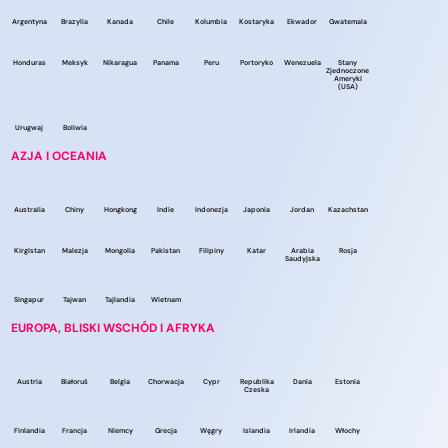
Argentyna
Brazylia
Kanada
Chile
Kolumbia
Kostaryka
Ekwador
Gwatemala
Honduras
Meksyk
Nikaragua
Panama
Peru
Portoryko
Wenezuela
Stany
Zjednoczone
Ameryki
(USA)
Urugwaj
Boliwia
AZJA I OCEANIA
Australia
Chiny
Hongkong
Indie
Indonezja
Japonia
Jordan
Kazachstan
Kirgistan
Malezja
Mongolia
Pakistan
Filipiny
Katar
Arabia
Rosja
Saudyjska
Singapur
Tajwan
Tajlandia
Wietnam
EUROPA, BLISKI WSCHÓD I AFRYKA
Austria
Białoruś
Belgia
Chorwacja
Cypr
Republika
Dania
Estonia
Czeska
Finlandia
Francja
Niemcy
Grecja
Węgry
Islandia
Irlandia
Włochy