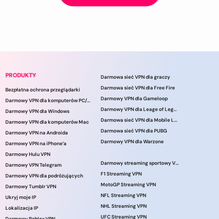
PRODUKTY
Darmowa sieć VPN dla graczy
Darmowa sieć VPN dla Free Fire
Bezpłatna ochrona przeglądarki
Darmowy VPN dla Gameloop
Darmowy VPN dla komputerów PC/laptopów
Darmowy VPN dla Leage of Legends
Darmowy VPN dla Windows
Darmowa sieć VPN dla Mobile Legends
Darmowy VPN dla komputerów Mac
Darmowa sieć VPN dla PUBG
Darmowy VPN na Androida
Darmowy VPN dla Warzone
Darmowy VPN na iPhone’a
Darmowy Hulu VPN
Darmowy streaming sportowy VPN
Darmowy VPN Telegram
F1 Streaming VPN
Darmowy VPN dla podróżujących
MotoGP Streaming VPN
Darmowy Tumblr VPN
NFL Streaming VPN
Ukryj moje IP
NHL Streaming VPN
Lokalizacja IP
UFC Streaming VPN
Darmowy Roblox VPN