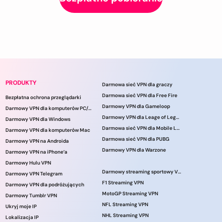
PRODUKTY
Darmowa sieć VPN dla graczy
Darmowa sieć VPN dla Free Fire
Bezpłatna ochrona przeglądarki
Darmowy VPN dla Gameloop
Darmowy VPN dla komputerów PC/laptopów
Darmowy VPN dla Leage of Legends
Darmowy VPN dla Windows
Darmowa sieć VPN dla Mobile Legends
Darmowy VPN dla komputerów Mac
Darmowa sieć VPN dla PUBG
Darmowy VPN na Androida
Darmowy VPN dla Warzone
Darmowy VPN na iPhone’a
Darmowy Hulu VPN
Darmowy streaming sportowy VPN
Darmowy VPN Telegram
F1 Streaming VPN
Darmowy VPN dla podróżujących
MotoGP Streaming VPN
Darmowy Tumblr VPN
NFL Streaming VPN
Ukryj moje IP
NHL Streaming VPN
Lokalizacja IP