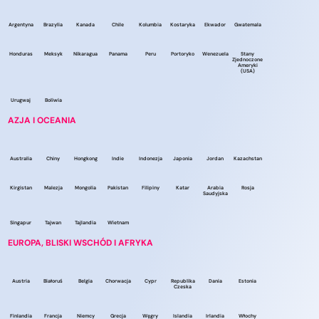
Argentyna
Brazylia
Kanada
Chile
Kolumbia
Kostaryka
Ekwador
Gwatemala
Honduras
Meksyk
Nikaragua
Panama
Peru
Portoryko
Wenezuela
Stany
Zjednoczone
Ameryki
(USA)
Urugwaj
Boliwia
AZJA I OCEANIA
Australia
Chiny
Hongkong
Indie
Indonezja
Japonia
Jordan
Kazachstan
Kirgistan
Malezja
Mongolia
Pakistan
Filipiny
Katar
Arabia
Rosja
Saudyjska
Singapur
Tajwan
Tajlandia
Wietnam
EUROPA, BLISKI WSCHÓD I AFRYKA
Austria
Białoruś
Belgia
Chorwacja
Cypr
Republika
Dania
Estonia
Czeska
Finlandia
Francja
Niemcy
Grecja
Węgry
Islandia
Irlandia
Włochy