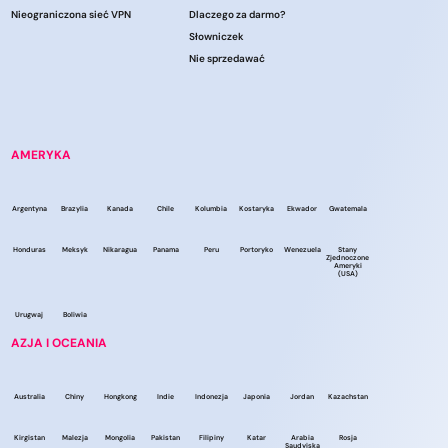
Nieograniczona sieć VPN
Dlaczego za darmo?
Słowniczek
Nie sprzedawać
AMERYKA
Argentyna
Brazylia
Kanada
Chile
Kolumbia
Kostaryka
Ekwador
Gwatemala
Honduras
Meksyk
Nikaragua
Panama
Peru
Portoryko
Wenezuela
Stany
Zjednoczone
Ameryki
(USA)
Urugwaj
Boliwia
AZJA I OCEANIA
Australia
Chiny
Hongkong
Indie
Indonezja
Japonia
Jordan
Kazachstan
Kirgistan
Malezja
Mongolia
Pakistan
Filipiny
Katar
Arabia
Rosja
Saudyjska