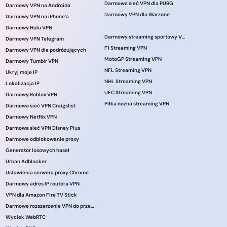
Darmowa sieć VPN dla PUBG
Darmowy VPN na Androida
Darmowy VPN dla Warzone
Darmowy VPN na iPhone’a
Darmowy Hulu VPN
Darmowy streaming sportowy VPN
Darmowy VPN Telegram
F1 Streaming VPN
Darmowy VPN dla podróżujących
MotoGP Streaming VPN
Darmowy Tumblr VPN
NFL Streaming VPN
Ukryj moje IP
NHL Streaming VPN
Lokalizacja IP
UFC Streaming VPN
Darmowy Roblox VPN
Piłka nożna streaming VPN
Darmowa sieć VPN Craigslist
Darmowy Netflix VPN
Darmowa sieć VPN Disney Plus
Darmowe odblokowanie proxy
Generator losowych haseł
Urban Adblocker
Ustawienia serwera proxy Chrome
Darmowy adres IP routera VPN
VPN dla Amazon Fire TV Stick
Darmowe rozszerzenie VPN do przeglądarki
Wyciek WebRTC