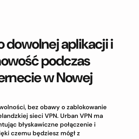
 dowolnej aplikacji i
mowość podczas
ternecie w Nowej
j wolności, bez obawy o zablokowanie
elandzkiej sieci VPN. Urban VPN ma
tując błyskawiczne połączenie i
ięki czemu będziesz mógł z