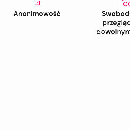
Anonimowość
Swoboda
przeglą
dowolnym