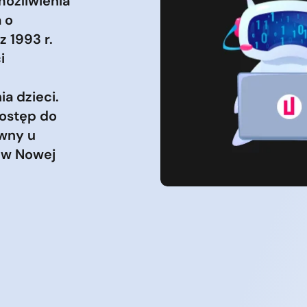
możliwienia
 o
z 1993 r.
i
a dzieci.
dostęp do
ywny u
 w Nowej