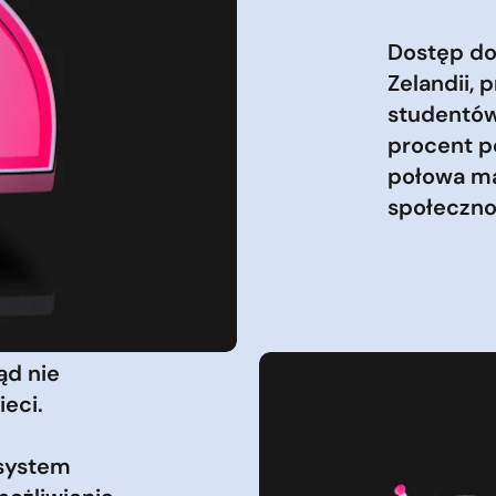
Dostęp do
Zelandii, 
studentów
procent po
połowa m
społeczno
ąd nie
ieci.
system