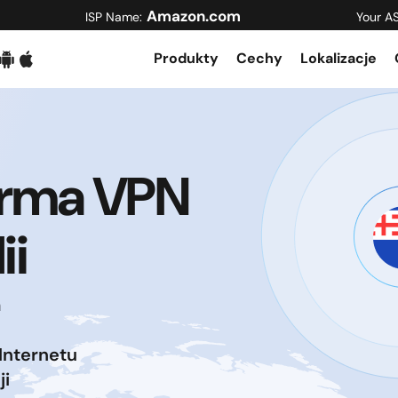
Amazon.com
ISP Name:
Your A
Produkty
Cechy
Lokalizacje
orma VPN
ii
a
Internetu
ji