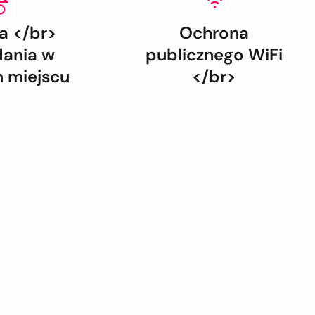
 </br>
Ochrona
dania w
publicznego WiFi
 miejscu
</br>