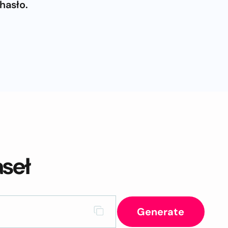
hasło.
seł
Generate