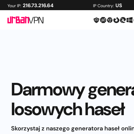
216.73.216.64
US
Your IP:
IP Country:
Darmowy gener
losowych haseł
Skorzystaj z naszego generatora haseł onli