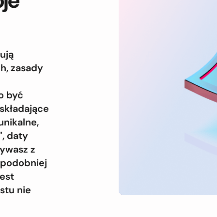
oje
ują
h, zasady
o być
 składające
unikalne,
", daty
żywasz z
opodobniej
est
stu nie