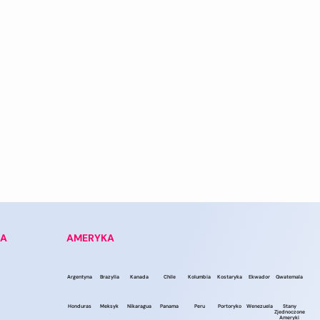
LA
AMERYKA
Argentyna
Brazylia
Kanada
Chile
Kolumbia
Kostaryka
Ekwador
Gwatemala
Honduras
Meksyk
Nikaragua
Panama
Peru
Portoryko
Wenezuela
Stany
Zjednoczone
Ameryki