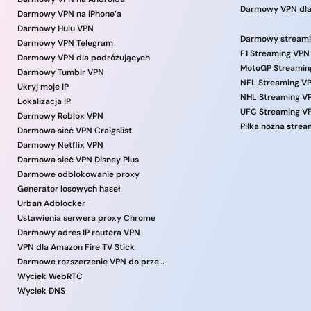
Darmowy VPN dla
Darmowy VPN na iPhone’a
Darmowy Hulu VPN
Darmowy streami
Darmowy VPN Telegram
F1 Streaming VPN
Darmowy VPN dla podróżujących
MotoGP Streamin
Darmowy Tumblr VPN
NFL Streaming V
Ukryj moje IP
NHL Streaming V
Lokalizacja IP
UFC Streaming V
Darmowy Roblox VPN
Piłka nożna stre
Darmowa sieć VPN Craigslist
Darmowy Netflix VPN
Darmowa sieć VPN Disney Plus
Darmowe odblokowanie proxy
Generator losowych haseł
Urban Adblocker
Ustawienia serwera proxy Chrome
Darmowy adres IP routera VPN
VPN dla Amazon Fire TV Stick
Darmowe rozszerzenie VPN do przeglądarki
Wyciek WebRTC
Wyciek DNS