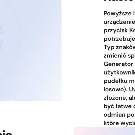
Powyższe 
urządzenie 
przycisk K
potrzebuje
Typ znaków
zmienić sp
Generator 
użytkownik
pudełku m
losowo). U
złożone, a
być łatwe 
odmian pop
które wyci