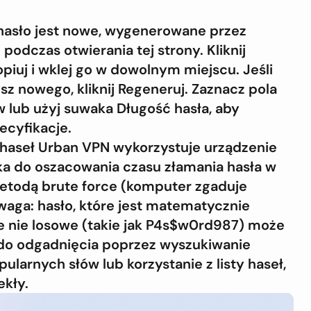
hasło jest nowe, wygenerowane przez
podczas otwierania tej strony. Kliknij
opiuj i wklej go w dowolnym miejscu. Jeśli
sz nowego, kliknij Regeneruj. Zaznacz pola
 lub użyj suwaka Długość hasła, aby
ecyfikacje.
haseł Urban VPN wykorzystuje urządzenie
a do oszacowania czasu złamania hasła w
etodą brute force (komputer zgaduje
waga: hasło, które jest matematycznie
le nie losowe (takie jak P4s$w0rd987) może
do odgadnięcia poprzez wyszukiwanie
ularnych słów lub korzystanie z listy haseł,
ekły.