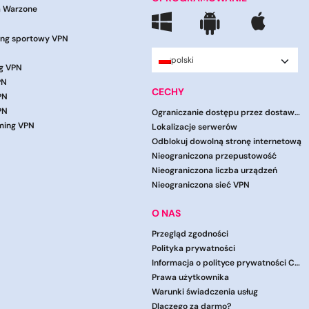
 Warzone
ng sportowy VPN
polski
g VPN
PN
CECHY
PN
PN
Ograniczanie dostępu przez dostawców usług internetowych
aming VPN
Lokalizacje serwerów
Odblokuj dowolną stronę internetową
Nieograniczona przepustowość
Nieograniczona liczba urządzeń
Nieograniczona sieć VPN
O NAS
Przegląd zgodności
Polityka prywatności
Informacja o polityce prywatności CCPA
Prawa użytkownika
Warunki świadczenia usług
Dlaczego za darmo?