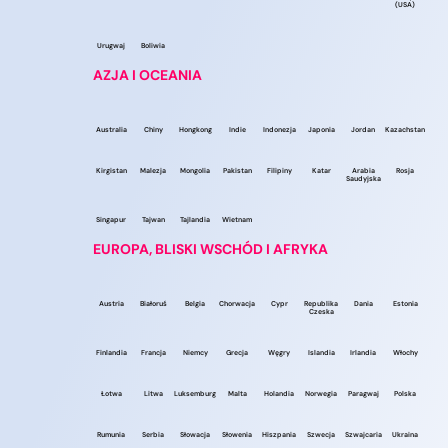
(USA)
Urugwaj
Boliwia
AZJA I OCEANIA
Australia
Chiny
Hongkong
Indie
Indonezja
Japonia
Jordan
Kazachstan
Kirgistan
Malezja
Mongolia
Pakistan
Filipiny
Katar
Arabia
Rosja
Saudyjska
Singapur
Tajwan
Tajlandia
Wietnam
EUROPA, BLISKI WSCHÓD I AFRYKA
Austria
Białoruś
Belgia
Chorwacja
Cypr
Republika
Dania
Estonia
Czeska
Finlandia
Francja
Niemcy
Grecja
Węgry
Islandia
Irlandia
Włochy
Łotwa
Litwa
Luksemburg
Malta
Holandia
Norwegia
Paragwaj
Polska
Rumunia
Serbia
Słowacja
Słowenia
Hiszpania
Szwecja
Szwajcaria
Ukraina