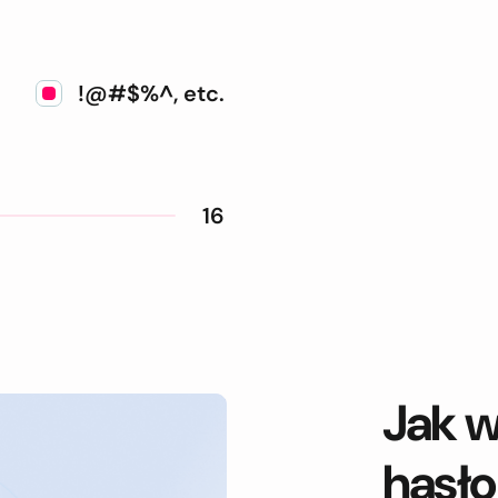
!@#$%^, etc.
16
Jak w
hasło