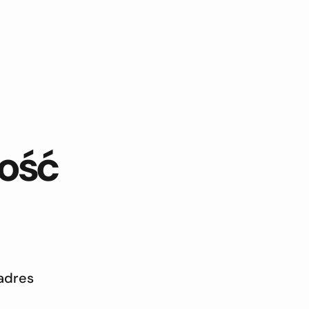
ność
adres