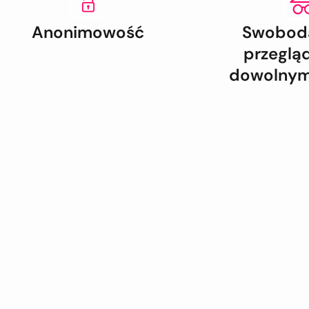
Anonimowość
Swoboda
przeglą
dowolnym