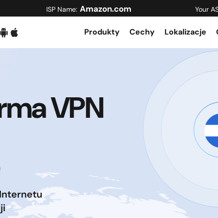
Amazon.com
ISP Name:
Your A
Produkty
Cechy
Lokalizacje
orma VPN
a
Internetu
ji