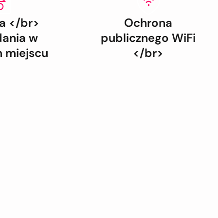
 </br>
Ochrona
dania w
publicznego WiFi
 miejscu
</br>