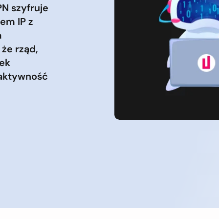
N szyfruje
sem IP z
a
że rząd,
iek
 aktywność