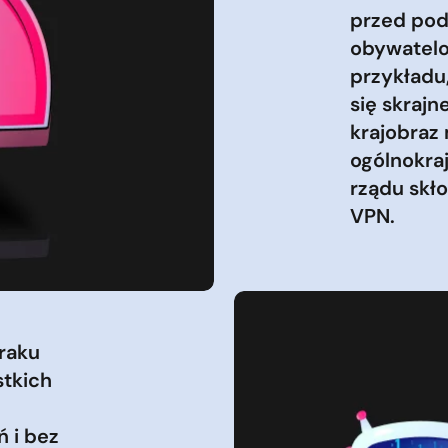
przed pod
obywatelom
przykładu,
się skrajn
krajobraz
ogólnokra
rządu skło
VPN.
raku
stkich
ń i bez