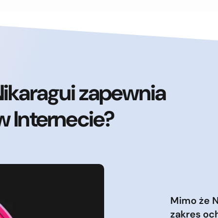
Nikaragui zapewnia
w Internecie?
Mimo że N
zakres och