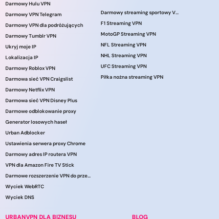
Darmowy Hulu VPN
Darmowy streaming sportowy VPN
Darmowy VPN Telegram
F1 Streaming VPN
Darmowy VPN dla podróżujących
MotoGP Streaming VPN
Darmowy Tumblr VPN
NFL Streaming VPN
Ukryj moje IP
NHL Streaming VPN
Lokalizacja IP
UFC Streaming VPN
Darmowy Roblox VPN
Piłka nożna streaming VPN
Darmowa sieć VPN Craigslist
Darmowy Netflix VPN
Darmowa sieć VPN Disney Plus
Darmowe odblokowanie proxy
Generator losowych haseł
Urban Adblocker
Ustawienia serwera proxy Chrome
Darmowy adres IP routera VPN
VPN dla Amazon Fire TV Stick
Darmowe rozszerzenie VPN do przeglądarki
Wyciek WebRTC
Wyciek DNS
URBANVPN DLA BIZNESU
BLOG