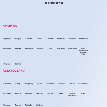
Nie sprzedawać
AMERYKA
Argentyna
Brazylia
Kanada
Chile
Kolumbia
Kostaryka
Ekwador
Gwatemala
Honduras
Meksyk
Nikaragua
Panama
Peru
Portoryko
Wenezuela
Stany
Zjednoczone
Ameryki
(USA)
Urugwaj
Boliwia
AZJA I OCEANIA
Australia
Chiny
Hongkong
Indie
Indonezja
Japonia
Jordan
Kazachstan
Kirgistan
Malezja
Mongolia
Pakistan
Filipiny
Katar
Arabia
Rosja
Saudyjska
Singapur
Tajwan
Tajlandia
Wietnam