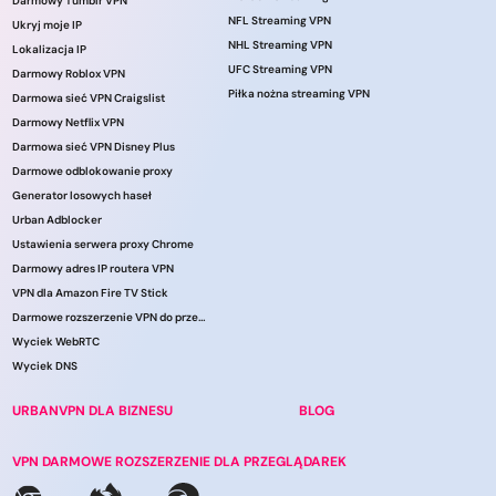
Darmowy Tumblr VPN
NFL Streaming VPN
Ukryj moje IP
NHL Streaming VPN
Lokalizacja IP
UFC Streaming VPN
Darmowy Roblox VPN
Piłka nożna streaming VPN
Darmowa sieć VPN Craigslist
Darmowy Netflix VPN
Darmowa sieć VPN Disney Plus
Darmowe odblokowanie proxy
Generator losowych haseł
Urban Adblocker
Ustawienia serwera proxy Chrome
Darmowy adres IP routera VPN
VPN dla Amazon Fire TV Stick
Darmowe rozszerzenie VPN do przeglądarki
Wyciek WebRTC
Wyciek DNS
URBANVPN DLA BIZNESU
BLOG
VPN DARMOWE ROZSZERZENIE DLA PRZEGLĄDAREK