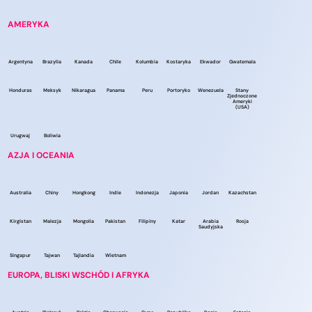
AMERYKA
Argentyna
Brazylia
Kanada
Chile
Kolumbia
Kostaryka
Ekwador
Gwatemala
Honduras
Meksyk
Nikaragua
Panama
Peru
Portoryko
Wenezuela
Stany
Zjednoczone
Ameryki
(USA)
Urugwaj
Boliwia
AZJA I OCEANIA
Australia
Chiny
Hongkong
Indie
Indonezja
Japonia
Jordan
Kazachstan
Kirgistan
Malezja
Mongolia
Pakistan
Filipiny
Katar
Arabia
Rosja
Saudyjska
Singapur
Tajwan
Tajlandia
Wietnam
EUROPA, BLISKI WSCHÓD I AFRYKA