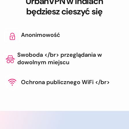
UrbanVPN w Indiach
będziesz cieszyć się
Anonimowość
Swoboda </br> przeglądania w
dowolnym miejscu
Ochrona publicznego WiFi </br>