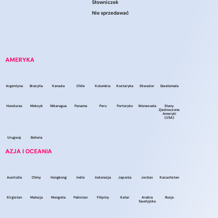
Słowniczek
Nie sprzedawać
AMERYKA
Argentyna
Brazylia
Kanada
Chile
Kolumbia
Kostaryka
Ekwador
Gwatemala
Honduras
Meksyk
Nikaragua
Panama
Peru
Portoryko
Wenezuela
Stany
Zjednoczone
Ameryki
(USA)
Urugwaj
Boliwia
AZJA I OCEANIA
Australia
Chiny
Hongkong
Indie
Indonezja
Japonia
Jordan
Kazachstan
Kirgistan
Malezja
Mongolia
Pakistan
Filipiny
Katar
Arabia
Rosja
Saudyjska