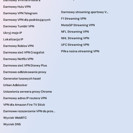
Darmowy VPN na iPhone’a
Darmowy Hulu VPN
Darmowy streaming sportowy VPN
Darmowy VPN Telegram
F1 Streaming VPN
Darmowy VPN dla podróżujących
MotoGP Streaming VPN
Darmowy Tumblr VPN
NFL Streaming VPN
Ukryj moje IP
NHL Streaming VPN
Lokalizacja IP
UFC Streaming VPN
Darmowy Roblox VPN
Piłka nożna streaming VPN
Darmowa sieć VPN Craigslist
Darmowy Netflix VPN
Darmowa sieć VPN Disney Plus
Darmowe odblokowanie proxy
Generator losowych haseł
Urban Adblocker
Ustawienia serwera proxy Chrome
Darmowy adres IP routera VPN
VPN dla Amazon Fire TV Stick
Darmowe rozszerzenie VPN do przeglądarki
Wyciek WebRTC
Wyciek DNS