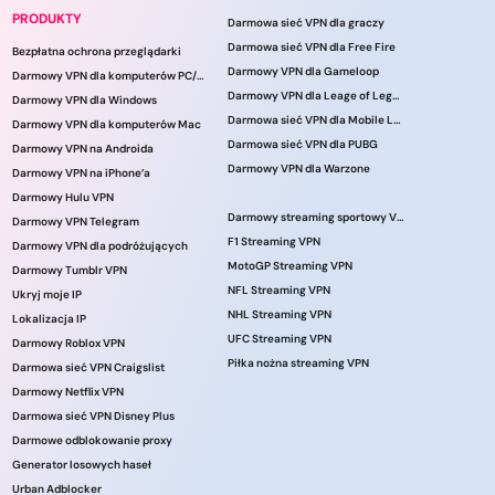
PRODUKTY
Darmowa sieć VPN dla graczy
Darmowa sieć VPN dla Free Fire
Bezpłatna ochrona przeglądarki
Darmowy VPN dla Gameloop
Darmowy VPN dla komputerów PC/laptopów
Darmowy VPN dla Leage of Legends
Darmowy VPN dla Windows
Darmowa sieć VPN dla Mobile Legends
Darmowy VPN dla komputerów Mac
Darmowa sieć VPN dla PUBG
Darmowy VPN na Androida
Darmowy VPN dla Warzone
Darmowy VPN na iPhone’a
Darmowy Hulu VPN
Darmowy streaming sportowy VPN
Darmowy VPN Telegram
F1 Streaming VPN
Darmowy VPN dla podróżujących
MotoGP Streaming VPN
Darmowy Tumblr VPN
NFL Streaming VPN
Ukryj moje IP
NHL Streaming VPN
Lokalizacja IP
UFC Streaming VPN
Darmowy Roblox VPN
Piłka nożna streaming VPN
Darmowa sieć VPN Craigslist
Darmowy Netflix VPN
Darmowa sieć VPN Disney Plus
Darmowe odblokowanie proxy
Generator losowych haseł
Urban Adblocker