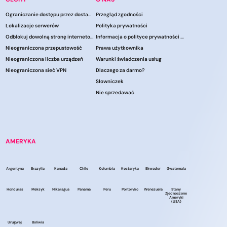
Ograniczanie dostępu przez dostawców usług internetowych
Przegląd zgodności
Lokalizacje serwerów
Polityka prywatności
Odblokuj dowolną stronę internetową
Informacja o polityce prywatności CCPA
Nieograniczona przepustowość
Prawa użytkownika
Nieograniczona liczba urządzeń
Warunki świadczenia usług
Nieograniczona sieć VPN
Dlaczego za darmo?
Słowniczek
Nie sprzedawać
AMERYKA
Argentyna
Brazylia
Kanada
Chile
Kolumbia
Kostaryka
Ekwador
Gwatemala
Honduras
Meksyk
Nikaragua
Panama
Peru
Portoryko
Wenezuela
Stany
Zjednoczone
Ameryki
(USA)
Urugwaj
Boliwia