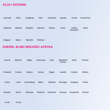
AZJA I OCEANIA
Australia
Chiny
Hongkong
Indie
Indonezja
Japonia
Jordan
Kazachstan
Kirgistan
Malezja
Mongolia
Pakistan
Filipiny
Katar
Arabia
Rosja
Saudyjska
Singapur
Tajwan
Tajlandia
Wietnam
EUROPA, BLISKI WSCHÓD I AFRYKA
Austria
Białoruś
Belgia
Chorwacja
Cypr
Republika
Dania
Estonia
Czeska
Finlandia
Francja
Niemcy
Grecja
Węgry
Islandia
Irlandia
Włochy
Łotwa
Litwa
Luksemburg
Malta
Holandia
Norwegia
Paragwaj
Polska
Rumunia
Serbia
Słowacja
Słowenia
Hiszpania
Szwecja
Szwajcaria
Ukraina
Izrael
Turcja