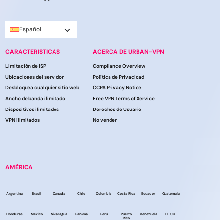
Español
CARACTERISTICAS
ACERCA DE URBAN-VPN
Limitación de ISP
Compliance Overview
Ubicaciones del servidor
Política de Privacidad
Desbloquea cualquier sitio web
CCPA Privacy Notice
Ancho de banda ilimitado
Free VPN Terms of Service
Dispositivos ilimitados
Derechos de Usuario
VPN ilimitados
No vender
AMÉRICA
Argentina
Brasil
Canada
Chile
Colombia
Costa Rica
Ecuador
Guatemala
Honduras
México
Nicaragua
Panama
Peru
Puerto
Venezuela
EE.UU.
Rico