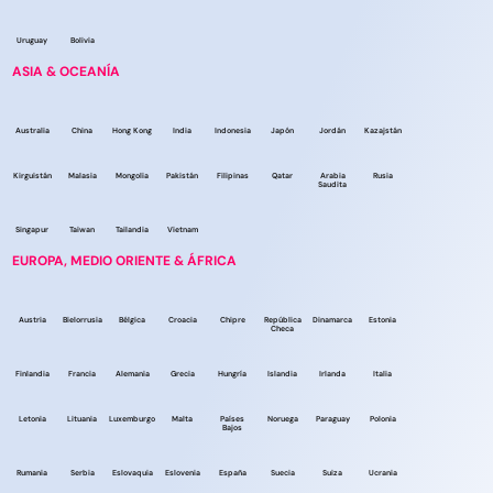
Uruguay
Bolivia
ASIA & OCEANÍA
Australia
China
Hong Kong
India
Indonesia
Japón
Jordán
Kazajstán
Kirguistán
Malasia
Mongolia
Pakistán
Filipinas
Qatar
Arabia
Rusia
Saudita
Singapur
Taiwan
Tailandia
Vietnam
EUROPA, MEDIO ORIENTE & ÁFRICA
Austria
Bielorrusia
Bélgica
Croacia
Chipre
República
Dinamarca
Estonia
Checa
Finlandia
Francia
Alemania
Grecia
Hungría
Islandia
Irlanda
Italia
Letonia
Lituania
Luxemburgo
Malta
Países
Noruega
Paraguay
Polonia
Bajos
Rumania
Serbia
Eslovaquia
Eslovenia
España
Suecia
Suiza
Ucrania