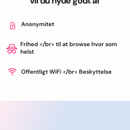
vil du nyde godt af
Anonymitet
Frihed </br> til at browse hvor som
helst
Offentligt WiFi </br> Beskyttelse