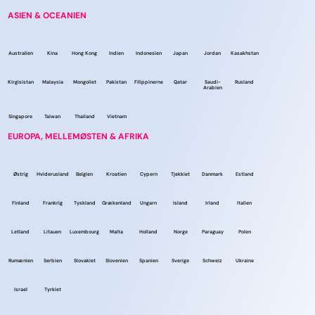
ASIEN & OCEANIEN
Australien
Kina
Hong Kong
Indien
Indonesien
Japan
Jordan
Kasakhstan
Kirgisistan
Malaysia
Mongoliet
Pakistan
Filippinerne
Qatar
Saudi-
Rusland
Arabien
Singapore
Taiwan
Thailand
Vietnam
EUROPA, MELLEMØSTEN & AFRIKA
Østrig
Hviderusland
Belgien
Kroatien
Cypern
Tjekkiet
Danmark
Estland
Finland
Frankrig
Tyskland
Grækenland
Ungarn
Island
Irland
Italien
Letland
Litauen
Luxembourg
Malta
Holland
Norge
Paraguay
Polen
Rumænien
Serbien
Slovakiet
Slovenien
Spanien
Sverige
Schweiz
Ukraine
Israel
Tyrkiet