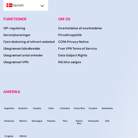
Danish
FUNKTIONER
OM OS
ISP-regulering
Overholdelse af overholdelse
Serverplaceringer
Privatlivspolitik
Fjern blokering af ethvert websted
CCPA Privacy Notice
Ubegrænset båndbredde
Free VPN Terms of Service
Ubegrænset antal enheder
Data Subject Rights
Ubegrænset VPN
Må ikke sælges
AMERIKA
Argentina
Brasilien
Canada
Chile
Colombia
Costa Rica
Ecuador
Guatemala
Honduras
Mexico
Nicaragua
Panama
Peru
Puerto
Venezuela
USA
Rico
Uruguay
Bolivia