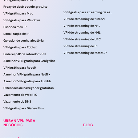
Proxy de desbloqueio gratuito
VPN grátis para streaming de esportes
VPN grátis para Mac
VPN de streaming de futebol
VPN grátis para Windows
VPN de streaming de NFL
Esconda meu IP
VPN de streaming de NHL
Localização de IP
VPN de streaming de UFC
Gerador de senha aleatória
VPN de streaming de F1
VPN grátis para Roblox
VPN de streaming de MotoGP
Endereço IP de roteador VPN
A melhor VPN grátis para Craigslist
VPN grátis para Reddit
A melhor VPN grátis para Netflix
A melhor VPN grátis para Tumblr
Extensões de navegador gratuitas
Vazamento de WebRTC
Vazamento de DNS
VPN grátis para Disney Plus
URBAN VPN PARA
NEGÓCIOS
BLOG