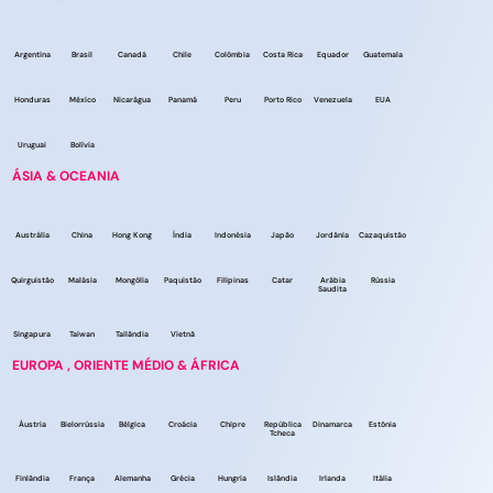
Argentina
Brasil
Canadá
Chile
Colômbia
Costa Rica
Equador
Guatemala
Honduras
México
Nicarágua
Panamá
Peru
Porto Rico
Venezuela
EUA
Uruguai
Bolívia
ÁSIA & OCEANIA
Austrália
China
Hong Kong
Índia
Indonésia
Japão
Jordânia
Cazaquistão
Quirguistão
Malásia
Mongólia
Paquistão
Filipinas
Catar
Arábia
Rússia
Saudita
Singapura
Taiwan
Tailândia
Vietnã
EUROPA , ORIENTE MÉDIO & ÁFRICA
Áustria
Bielorrússia
Bélgica
Croácia
Chipre
República
Dinamarca
Estônia
Tcheca
Finlândia
França
Alemanha
Grécia
Hungria
Islândia
Irlanda
Itália