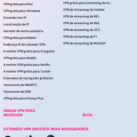
VPN grátis para streaming de esportes
VPN grátis para Mac
VPN de streaming de futebol
VPN grátis para Windows
VPN de streaming de NFL
Esconda meu IP
VPN de streaming de NHL
Localização de IP
VPN de streaming de UFC
Gerador de senha aleatória
VPN de streaming de F1
VPN grátis para Roblox
VPN de streaming de MotoGP
Endereço IP de roteador VPN
A melhor VPN grátis para Craigslist
VPN grátis para Reddit
A melhor VPN grátis para Netflix
A melhor VPN grátis para Tumblr
Extensões de navegador gratuitas
Vazamento de WebRTC
Vazamento de DNS
VPN grátis para Disney Plus
URBAN VPN PARA
NEGÓCIOS
BLOG
EXTENSÃO VPN GRATUITA PARA NAVEGADORES