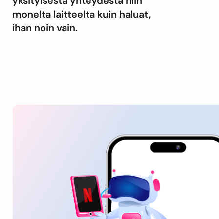
yksityisestä yhteydestä niin
monelta laitteelta kuin haluat,
ihan noin vain.