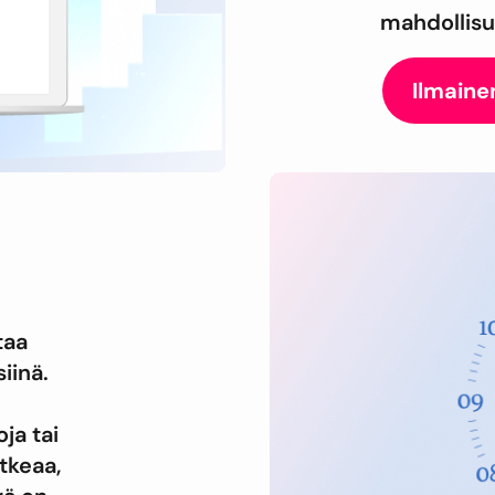
mahdollisuu
Ilmaine
taa
iinä.
ja tai
tkeaa,