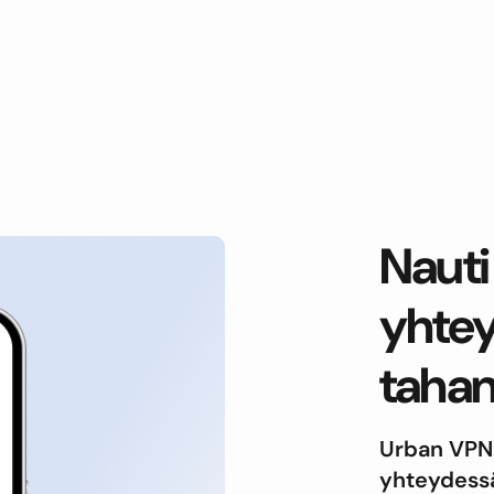
Nauti 
yhtey
tahan
Urban VPN:n
yhteydessä 