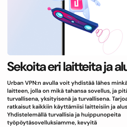
Sekoita eri laitteita ja a
Urban VPN:n avulla voit yhdistää lähes mink
laitteen, jolla on mikä tahansa sovellus, ja pi
turvallisena, yksityisenä ja turvallisena. Tar
ratkaisut kaikkiin käyttämiisi laitteisiin ja alu
Yhdistelemällä turvallisia ja huippunopeita
työpöytäsovelluksiamme, kevyitä