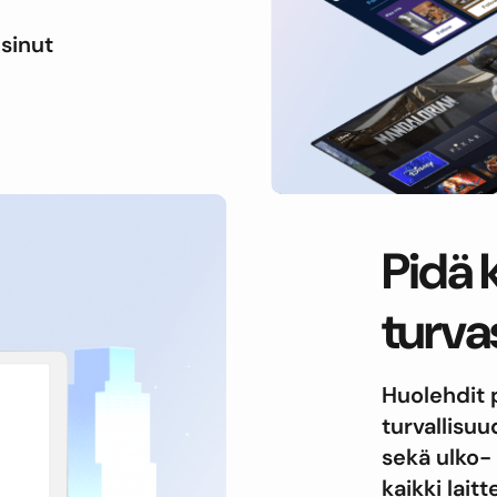
sinut
Pidä k
turva
Huolehdit p
turvallisuu
sekä ulko-
kaikki lait