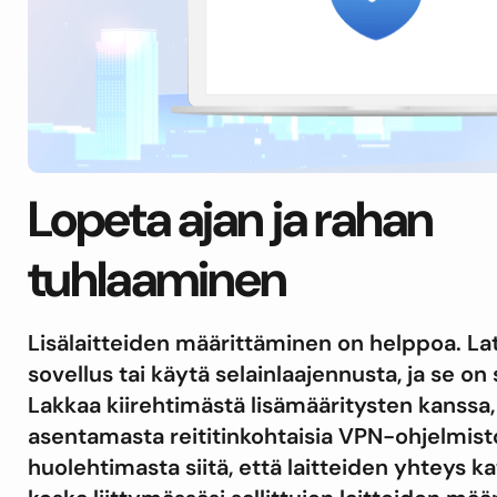
Lopeta ajan ja rahan
tuhlaaminen
Lisälaitteiden määrittäminen on helppoa. La
sovellus tai käytä selainlaajennusta, ja se on s
Lakkaa kiirehtimästä lisämääritysten kanssa,
asentamasta reititinkohtaisia VPN-ohjelmisto
huolehtimasta siitä, että laitteiden yhteys ka