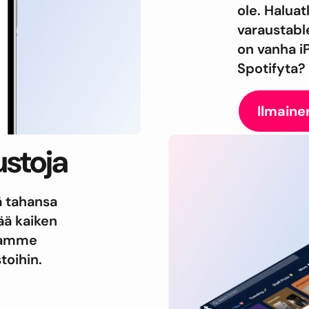
ole. Haluat
varaustable
on vanha iP
Spotifyta? 
Ilmaine
lustoja
ä tahansa
tää kaiken
joamme
stoihin.