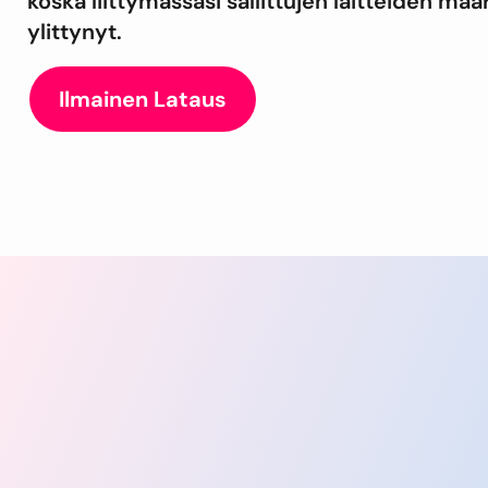
koska liittymässäsi sallittujen laitteiden mää
ylittynyt.
Ilmainen Lataus