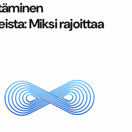
ttäminen
eista:
Miksi rajoittaa