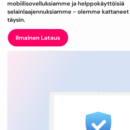
mobiilisovelluksiamme ja helppokäyttöisiä
selainlaajennuksiamme - olemme kattaneet 
täysin.
Ilmainen Lataus