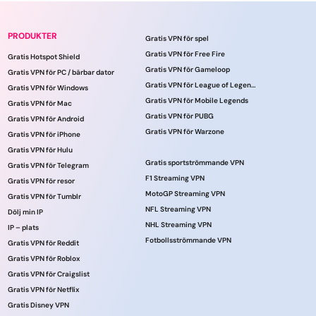
PRODUKTER
Gratis VPN för spel
Gratis VPN för Free Fire
Gratis Hotspot Shield
Gratis VPN för Gameloop
Gratis VPN för PC / bärbar dator
Gratis VPN för League of Legends
Gratis VPN för Windows
Gratis VPN för Mobile Legends
Gratis VPN för Mac
Gratis VPN för PUBG
Gratis VPN för Android
Gratis VPN för Warzone
Gratis VPN för iPhone
Gratis VPN för Hulu
Gratis sportströmmande VPN
Gratis VPN för Telegram
F1 Streaming VPN
Gratis VPN för resor
MotoGP Streaming VPN
Gratis VPN för Tumblr
NFL Streaming VPN
Dölj min IP
NHL Streaming VPN
IP – plats
Fotbollsströmmande VPN
Gratis VPN för Reddit
Gratis VPN för Roblox
Gratis VPN för Craigslist
Gratis VPN för Netflix
Gratis Disney VPN