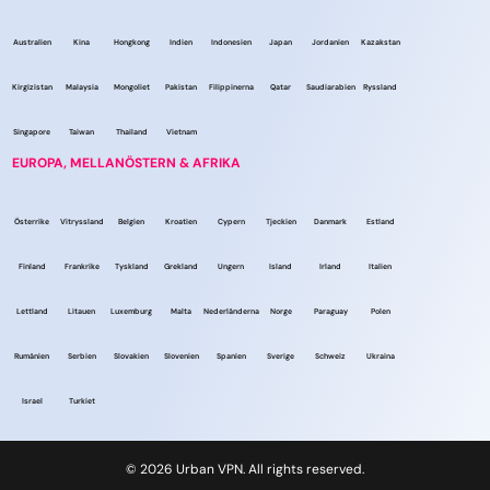
Australien
Kina
Hongkong
Indien
Indonesien
Japan
Jordanien
Kazakstan
Kirgizistan
Malaysia
Mongoliet
Pakistan
Filippinerna
Qatar
Saudiarabien
Ryssland
Singapore
Taiwan
Thailand
Vietnam
EUROPA, MELLANÖSTERN & AFRIKA
Österrike
Vitryssland
Belgien
Kroatien
Cypern
Tjeckien
Danmark
Estland
Finland
Frankrike
Tyskland
Grekland
Ungern
Island
Irland
Italien
Lettland
Litauen
Luxemburg
Malta
Nederländerna
Norge
Paraguay
Polen
Rumänien
Serbien
Slovakien
Slovenien
Spanien
Sverige
Schweiz
Ukraina
Israel
Turkiet
© 2026 Urban VPN. All rights reserved.