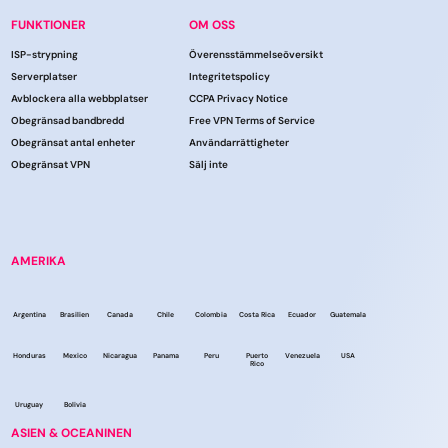
FUNKTIONER
OM OSS
ISP-strypning
Överensstämmelseöversikt
Serverplatser
Integritetspolicy
Avblockera alla webbplatser
CCPA Privacy Notice
Obegränsad bandbredd
Free VPN Terms of Service
Obegränsat antal enheter
Användarrättigheter
Obegränsat VPN
Sälj inte
AMERIKA
Argentina
Brasilien
Canada
Chile
Colombia
Costa Rica
Ecuador
Guatemala
Honduras
Mexico
Nicaragua
Panama
Peru
Puerto
Venezuela
USA
Rico
Uruguay
Bolivia
ASIEN & OCEANINEN