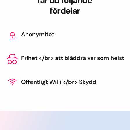
får du följande
fördelar
Anonymitet
Frihet </br> att bläddra var som helst
Offentligt WiFi </br> Skydd