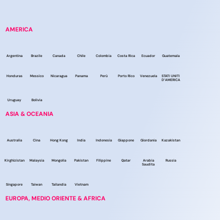
AMERICA
Argentina
Brazile
Canada
Chile
Colombia
Costa Rica
Ecuador
Guatemala
Honduras
Messico
Nicaragua
Panama
Perù
Porto Rico
Venezuela
STATI UNITI
D’AMERICA
Uruguay
Bolivia
ASIA & OCEANIA
Australia
Cina
Hong Kong
India
Indonesia
Giappone
Giordania
Kazakistan
Kirghizistan
Malaysia
Mongolia
Pakistan
Filippine
Qatar
Arabia
Russia
Saudita
Singapore
Taiwan
Tailandia
Vietnam
EUROPA, MEDIO ORIENTE & AFRICA