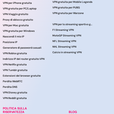
VPN gratuita per Mobile Legends
VPN per iPhone gratuita
VPN gratuita per PUBG
VPN gratuita per PC/Laptop
VPN gratuita per Warzone
VPN Viaggio gratuito
Proxy di sblocco gratuito
VPN per lo streaming sportivo gratuito
VPN per Mac gratuita
F1 Streaming VPN
VPN gratuita per Windows
MotoGP Streaming VPN
Nascondi il mio IP
NFL Streaming VPN
Posizione IP
NHL Streaming VPN
Generatore di password casuali
Calcio in streaming VPN
VPN Roblox gratuita
Indirizzo IP del router gratuito VPN
VPN Netflix gratuita
VPN Tumblr gratuita
Estensioni del browser gratuite
Perdita WebRTC
Perdita DNS
VPN Disney gratuita
VPN Reddit gratuita
POLITICA SULLA
RISERVATEZZA
BLOG