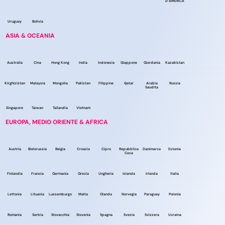
D’AMERICA
Uruguay
Bolivia
ASIA & OCEANIA
Australia
Cina
Hong Kong
India
Indonesia
Giappone
Giordania
Kazakistan
Kirghizistan
Malaysia
Mongolia
Pakistan
Filippine
Qatar
Arabia
Russia
Saudita
Singapore
Taiwan
Tailandia
Vietnam
EUROPA, MEDIO ORIENTE & AFRICA
Austria
Bielorussia
Belgia
Croazia
Cipro
Repubblica
Danimarca
Estonia
Ceca
Finlandia
Francia
Germania
Grecia
Ungheria
Islanda
Irlanda
Italia
Lettonia
Lituania
Lussemburgo
Malta
Olanda
Norvegia
Paraguay
Polonia
Romania
Serbia
Slovacchia
Slovenia
Spagna
Svezia
Svizzera
Ucraina