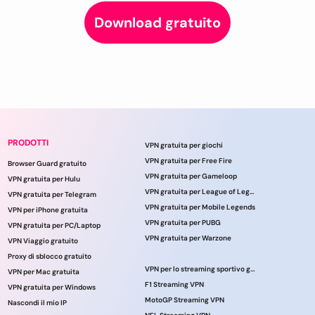
Download gratuito
PRODOTTI
VPN gratuita per giochi
VPN gratuita per Free Fire
Browser Guard gratuito
VPN gratuita per Gameloop
VPN gratuita per Hulu
VPN gratuita per League of Legends
VPN gratuita per Telegram
VPN gratuita per Mobile Legends
VPN per iPhone gratuita
VPN gratuita per PUBG
VPN gratuita per PC/Laptop
VPN gratuita per Warzone
VPN Viaggio gratuito
Proxy di sblocco gratuito
VPN per lo streaming sportivo gratuito
VPN per Mac gratuita
F1 Streaming VPN
VPN gratuita per Windows
MotoGP Streaming VPN
Nascondi il mio IP