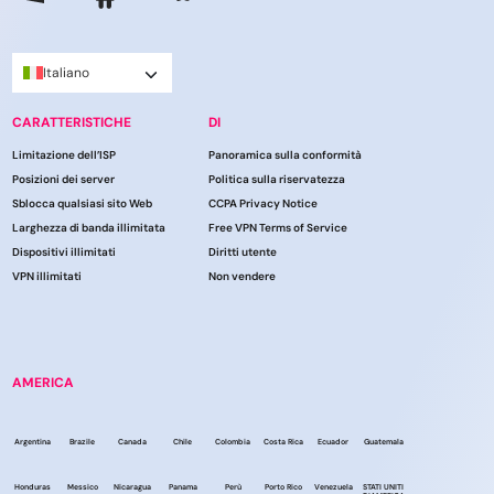
Italiano
CARATTERISTICHE
DI
Limitazione dell’ISP
Panoramica sulla conformità
Posizioni dei server
Politica sulla riservatezza
Sblocca qualsiasi sito Web
CCPA Privacy Notice
Larghezza di banda illimitata
Free VPN Terms of Service
Dispositivi illimitati
Diritti utente
VPN illimitati
Non vendere
AMERICA
Argentina
Brazile
Canada
Chile
Colombia
Costa Rica
Ecuador
Guatemala
Honduras
Messico
Nicaragua
Panama
Perù
Porto Rico
Venezuela
STATI UNITI