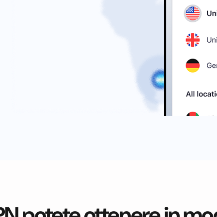
N potete ottenere in mo