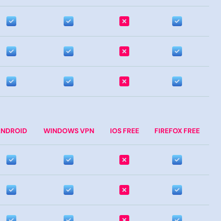
NDROID
WINDOWS VPN
IOS FREE
FIREFOX FREE