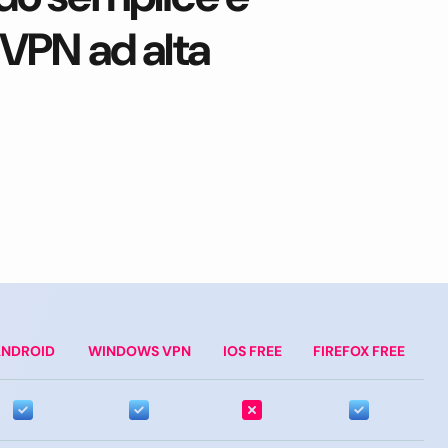
r VPN ad alta
NDROID
WINDOWS VPN
IOS FREE
FIREFOX FREE