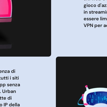
gioco d'az
in stream
essere lim
VPN per acc
enza di
ti i siti
app senza
à. Urban
tte di
o IP della