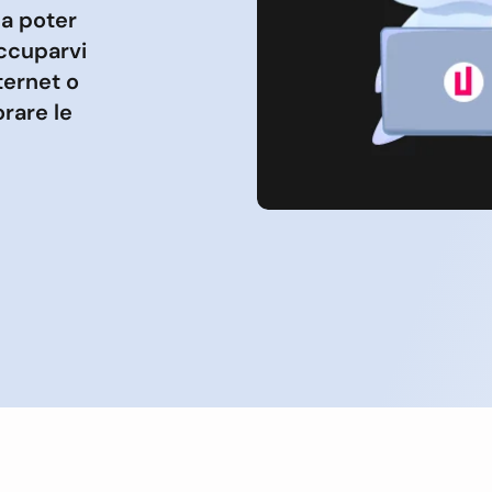
da poter
occuparvi
nternet o
rare le