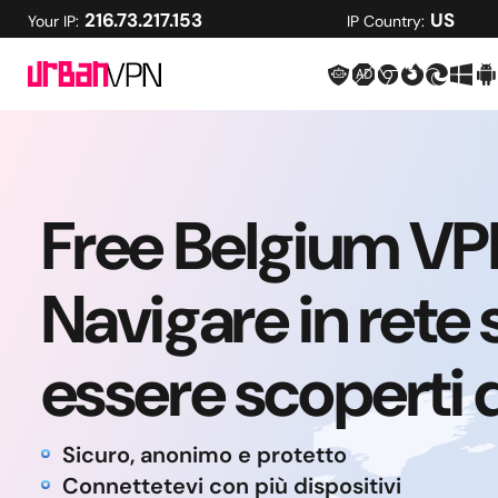
216.73.217.153
US
Your IP:
IP Country:
Free Belgium VP
Navigare in rete
essere scoperti d
Sicuro, anonimo e protetto
Connettetevi con più dispositivi