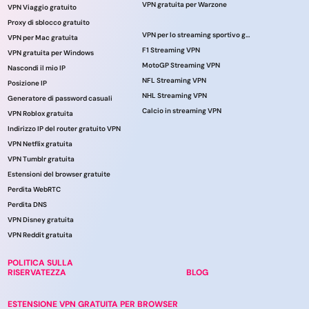
VPN gratuita per Warzone
VPN Viaggio gratuito
Proxy di sblocco gratuito
VPN per lo streaming sportivo gratuito
VPN per Mac gratuita
F1 Streaming VPN
VPN gratuita per Windows
MotoGP Streaming VPN
Nascondi il mio IP
NFL Streaming VPN
Posizione IP
NHL Streaming VPN
Generatore di password casuali
Calcio in streaming VPN
VPN Roblox gratuita
Indirizzo IP del router gratuito VPN
VPN Netflix gratuita
VPN Tumblr gratuita
Estensioni del browser gratuite
Perdita WebRTC
Perdita DNS
VPN Disney gratuita
VPN Reddit gratuita
POLITICA SULLA
RISERVATEZZA
BLOG
ESTENSIONE VPN GRATUITA PER BROWSER