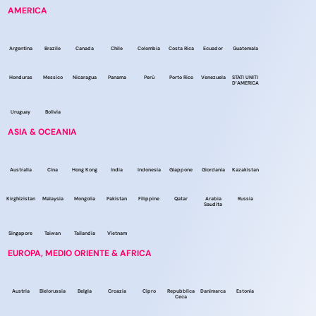
AMERICA
Argentina
Brazile
Canada
Chile
Colombia
Costa Rica
Ecuador
Guatemala
Honduras
Messico
Nicaragua
Panama
Perù
Porto Rico
Venezuela
STATI UNITI
D’AMERICA
Uruguay
Bolivia
ASIA & OCEANIA
Australia
Cina
Hong Kong
India
Indonesia
Giappone
Giordania
Kazakistan
Kirghizistan
Malaysia
Mongolia
Pakistan
Filippine
Qatar
Arabia
Russia
Saudita
Singapore
Taiwan
Tailandia
Vietnam
EUROPA, MEDIO ORIENTE & AFRICA
Austria
Bielorussia
Belgia
Croazia
Cipro
Repubblica
Danimarca
Estonia
Ceca