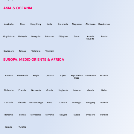
ASIA & OCEANIA
Australia
Cina
Hong Kong
India
Indonesia
Giappone
Giordania
Kazakistan
Kirghizistan
Malaysia
Mongolia
Pakistan
Filippine
Qatar
Arabia
Russia
Saudita
Singapore
Taiwan
Tailandia
Vietnam
EUROPA, MEDIO ORIENTE & AFRICA
Austria
Bielorussia
Belgia
Croazia
Cipro
Repubblica
Danimarca
Estonia
Ceca
Finlandia
Francia
Germania
Grecia
Ungheria
Islanda
Irlanda
Italia
Lettonia
Lituania
Lussemburgo
Malta
Olanda
Norvegia
Paraguay
Polonia
Romania
Serbia
Slovacchia
Slovenia
Spagna
Svezia
Svizzera
Ucraina
Israele
Turchia