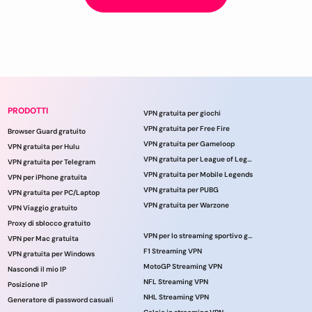
PRODOTTI
VPN gratuita per giochi
VPN gratuita per Free Fire
Browser Guard gratuito
VPN gratuita per Gameloop
VPN gratuita per Hulu
VPN gratuita per League of Legends
VPN gratuita per Telegram
VPN gratuita per Mobile Legends
VPN per iPhone gratuita
VPN gratuita per PUBG
VPN gratuita per PC/Laptop
VPN gratuita per Warzone
VPN Viaggio gratuito
Proxy di sblocco gratuito
VPN per lo streaming sportivo gratuito
VPN per Mac gratuita
F1 Streaming VPN
VPN gratuita per Windows
MotoGP Streaming VPN
Nascondi il mio IP
NFL Streaming VPN
Posizione IP
NHL Streaming VPN
Generatore di password casuali