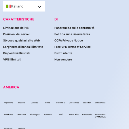
Italiano
CARATTERISTICHE
DI
Limitazione dell’ISP
Panoramica sulla conformità
Posizioni dei server
Politica sulla riservatezza
Sblocca qualsiasi sito Web
CCPA Privacy Notice
Larghezza di banda illimitata
Free VPN Terms of Service
Dispositivi illimitati
Diritti utente
VPN illimitati
Non vendere
AMERICA
Argentina
Brazile
Canada
Chile
Colombia
Costa Rica
Ecuador
Guatemala
Honduras
Messico
Nicaragua
Panama
Perù
Porto Rico
Venezuela
STATI UNITI
D’AMERICA
Uruguay
Bolivia