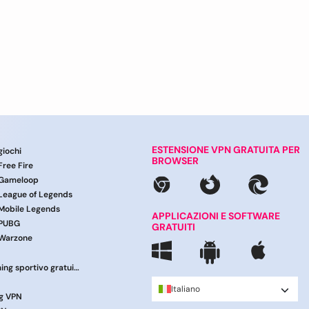
ESTENSIONE VPN GRATUITA PER
giochi
BROWSER
Free Fire
 Gameloop
 League of Legends
 Mobile Legends
APPLICAZIONI E SOFTWARE
 PUBG
GRATUITI
 Warzone
VPN per lo streaming sportivo gratuito
Italiano
g VPN