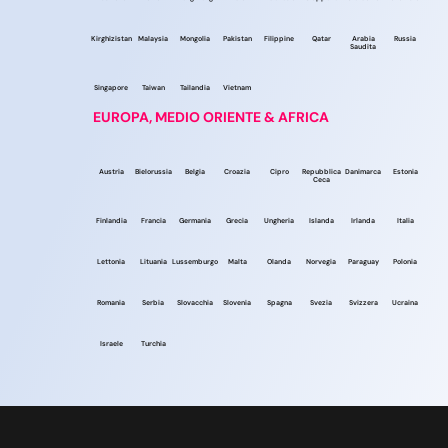
Kirghizistan
Malaysia
Mongolia
Pakistan
Filippine
Qatar
Arabia
Russia
Saudita
Singapore
Taiwan
Tailandia
Vietnam
EUROPA, MEDIO ORIENTE & AFRICA
Austria
Bielorussia
Belgia
Croazia
Cipro
Repubblica
Danimarca
Estonia
Ceca
Finlandia
Francia
Germania
Grecia
Ungheria
Islanda
Irlanda
Italia
Lettonia
Lituania
Lussemburgo
Malta
Olanda
Norvegia
Paraguay
Polonia
Romania
Serbia
Slovacchia
Slovenia
Spagna
Svezia
Svizzera
Ucraina
Israele
Turchia