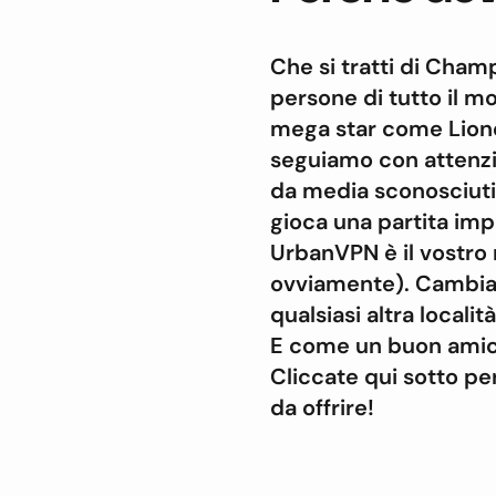
Che si tratti di Cham
persone di tutto il m
mega star come Lionel
seguiamo con attenzi
da media sconosciuti. 
gioca una partita impe
UrbanVPN è il vostro 
ovviamente). Cambiate 
qualsiasi altra localit
E come un buon amico
Cliccate qui sotto per
da offrire!