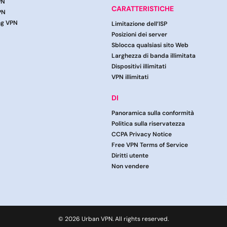
PN
CARATTERISTICHE
PN
ng VPN
Limitazione dell’ISP
Posizioni dei server
Sblocca qualsiasi sito Web
Larghezza di banda illimitata
Dispositivi illimitati
VPN illimitati
DI
Panoramica sulla conformità
Politica sulla riservatezza
CCPA Privacy Notice
Free VPN Terms of Service
Diritti utente
Non vendere
© 2026 Urban VPN. All rights reserved.