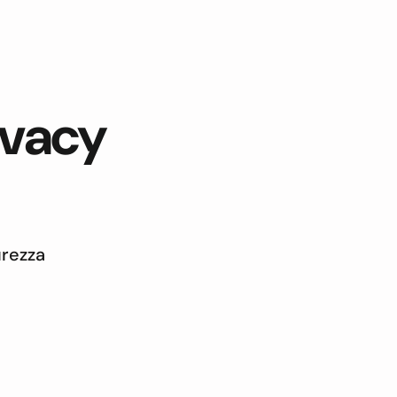
ivacy
urezza