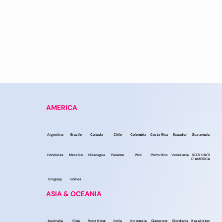
AMERICA
Argentina
Brazile
Canada
Chile
Colombia
Costa Rica
Ecuador
Guatemala
Honduras
Messico
Nicaragua
Panama
Perù
Porto Rico
Venezuela
STATI UNITI
D’AMERICA
Uruguay
Bolivia
ASIA & OCEANIA
Australia
Cina
Hong Kong
India
Indonesia
Giappone
Giordania
Kazakistan