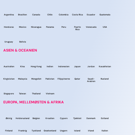
Argentina
Brasilien
Canada
Chile
Colombia
Costa Rica
Ecuador
Guatemala
Honduras
Mexico
Nicaragua
Panama
Peru
Puerto
Venezuela
USA
Rico
Uruguay
Bolivia
ASIEN & OCEANIEN
Australien
Kina
Hong Kong
Indien
Indonesien
Japan
Jordan
Kasakhstan
Kirgisistan
Malaysia
Mongoliet
Pakistan
Filippinerne
Qatar
Saudi-
Rusland
Arabien
Singapore
Taiwan
Thailand
Vietnam
EUROPA, MELLEMØSTEN & AFRIKA
Østrig
Hviderusland
Belgien
Kroatien
Cypern
Tjekkiet
Danmark
Estland
Finland
Frankrig
Tyskland
Grækenland
Ungarn
Island
Irland
Italien