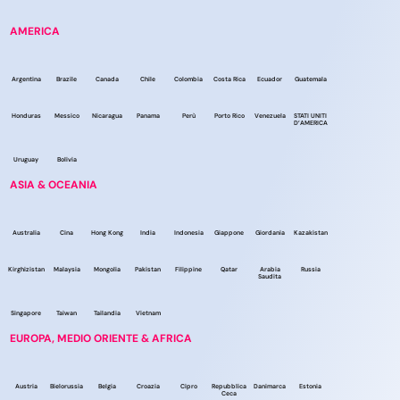
AMERICA
Argentina
Brazile
Canada
Chile
Colombia
Costa Rica
Ecuador
Guatemala
Honduras
Messico
Nicaragua
Panama
Perù
Porto Rico
Venezuela
STATI UNITI
D’AMERICA
Uruguay
Bolivia
ASIA & OCEANIA
Australia
Cina
Hong Kong
India
Indonesia
Giappone
Giordania
Kazakistan
Kirghizistan
Malaysia
Mongolia
Pakistan
Filippine
Qatar
Arabia
Russia
Saudita
Singapore
Taiwan
Tailandia
Vietnam
EUROPA, MEDIO ORIENTE & AFRICA
Austria
Bielorussia
Belgia
Croazia
Cipro
Repubblica
Danimarca
Estonia
Ceca