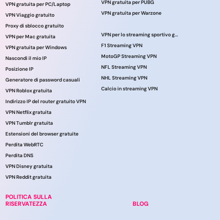
VPN gratuita per PUBG
VPN gratuita per PC/Laptop
VPN gratuita per Warzone
VPN Viaggio gratuito
Proxy di sblocco gratuito
VPN per lo streaming sportivo gratuito
VPN per Mac gratuita
F1 Streaming VPN
VPN gratuita per Windows
MotoGP Streaming VPN
Nascondi il mio IP
NFL Streaming VPN
Posizione IP
NHL Streaming VPN
Generatore di password casuali
Calcio in streaming VPN
VPN Roblox gratuita
Indirizzo IP del router gratuito VPN
VPN Netflix gratuita
VPN Tumblr gratuita
Estensioni del browser gratuite
Perdita WebRTC
Perdita DNS
VPN Disney gratuita
VPN Reddit gratuita
POLITICA SULLA
RISERVATEZZA
BLOG