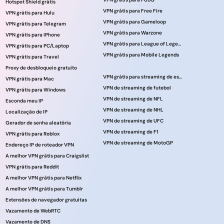
Hotspot Shield grátis
VPN grátis para Free Fire
VPN grátis para Hulu
VPN grátis para Gameloop
VPN grátis para Telegram
VPN grátis para Warzone
VPN grátis para IPhone
VPN grátis para League of Legends
VPN grátis para PC/Laptop
VPN grátis para Mobile Legends
VPN grátis para Travel
Proxy de desbloqueio gratuito
VPN grátis para streaming de esportes
VPN grátis para Mac
VPN de streaming de futebol
VPN grátis para Windows
VPN de streaming de NFL
Esconda meu IP
VPN de streaming de NHL
Localização de IP
VPN de streaming de UFC
Gerador de senha aleatória
VPN de streaming de F1
VPN grátis para Roblox
VPN de streaming de MotoGP
Endereço IP de roteador VPN
A melhor VPN grátis para Craigslist
VPN grátis para Reddit
A melhor VPN grátis para Netflix
A melhor VPN grátis para Tumblr
Extensões de navegador gratuitas
Vazamento de WebRTC
Vazamento de DNS