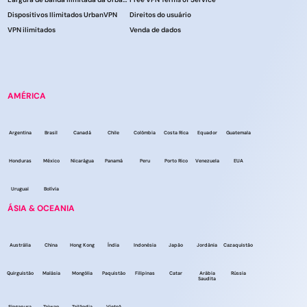
Dispositivos Ilimitados UrbanVPN
Direitos do usuário
VPN ilimitados
Venda de dados
AMÉRICA
Argentina
Brasil
Canadá
Chile
Colômbia
Costa Rica
Equador
Guatemala
Honduras
México
Nicarágua
Panamá
Peru
Porto Rico
Venezuela
EUA
Uruguai
Bolívia
ÁSIA & OCEANIA
Austrália
China
Hong Kong
Índia
Indonésia
Japão
Jordânia
Cazaquistão
Quirguistão
Malásia
Mongólia
Paquistão
Filipinas
Catar
Arábia
Rússia
Saudita
Singapura
Taiwan
Tailândia
Vietnã