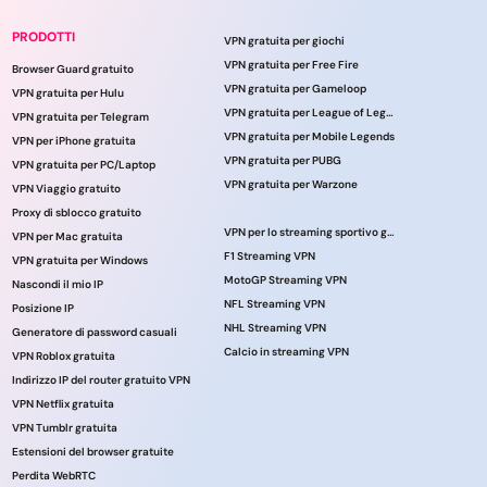
PRODOTTI
VPN gratuita per giochi
VPN gratuita per Free Fire
Browser Guard gratuito
VPN gratuita per Gameloop
VPN gratuita per Hulu
VPN gratuita per League of Legends
VPN gratuita per Telegram
VPN gratuita per Mobile Legends
VPN per iPhone gratuita
VPN gratuita per PUBG
VPN gratuita per PC/Laptop
VPN gratuita per Warzone
VPN Viaggio gratuito
Proxy di sblocco gratuito
VPN per lo streaming sportivo gratuito
VPN per Mac gratuita
F1 Streaming VPN
VPN gratuita per Windows
MotoGP Streaming VPN
Nascondi il mio IP
NFL Streaming VPN
Posizione IP
NHL Streaming VPN
Generatore di password casuali
Calcio in streaming VPN
VPN Roblox gratuita
Indirizzo IP del router gratuito VPN
VPN Netflix gratuita
VPN Tumblr gratuita
Estensioni del browser gratuite
Perdita WebRTC