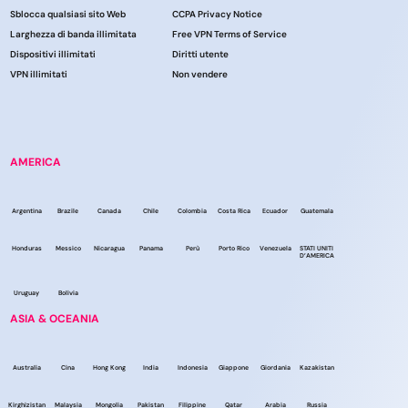
Sblocca qualsiasi sito Web
CCPA Privacy Notice
Larghezza di banda illimitata
Free VPN Terms of Service
Dispositivi illimitati
Diritti utente
VPN illimitati
Non vendere
AMERICA
Argentina
Brazile
Canada
Chile
Colombia
Costa Rica
Ecuador
Guatemala
Honduras
Messico
Nicaragua
Panama
Perù
Porto Rico
Venezuela
STATI UNITI
D’AMERICA
Uruguay
Bolivia
ASIA & OCEANIA
Australia
Cina
Hong Kong
India
Indonesia
Giappone
Giordania
Kazakistan
Kirghizistan
Malaysia
Mongolia
Pakistan
Filippine
Qatar
Arabia
Russia