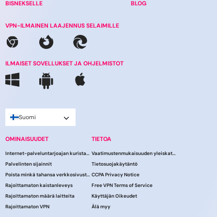
BISNEKSELLE
BLOG
VPN-ILMAINEN LAAJENNUS SELAIMILLE
ILMAISET SOVELLUKSET JA OHJELMISTOT
Suomi
OMINAISUUDET
TIETOA
Internet-palveluntarjoajan kuristaminen
Vaatimustenmukaisuuden yleiskatsaus
Palvelinten sijainnit
Tietosuojakäytäntö
Poista minkä tahansa verkkosivuston esto
CCPA Privacy Notice
Rajoittamaton kaistanleveys
Free VPN Terms of Service
Rajoittamaton määrä laitteita
Käyttäjän Oikeudet
Rajoittamaton VPN
Älä myy