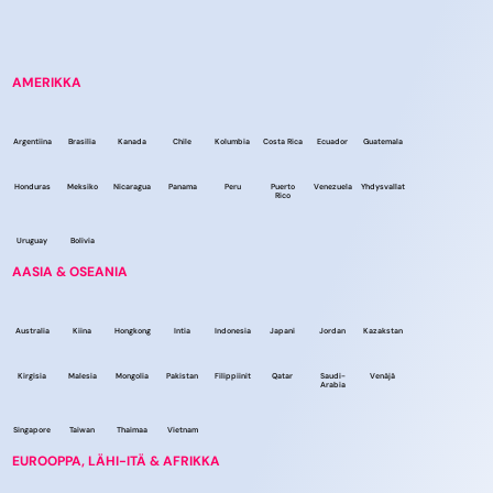
AMERIKKA
Argentiina
Brasilia
Kanada
Chile
Kolumbia
Costa Rica
Ecuador
Guatemala
Honduras
Meksiko
Nicaragua
Panama
Peru
Puerto
Venezuela
Yhdysvallat
Rico
Uruguay
Bolivia
AASIA & OSEANIA
Australia
Kiina
Hongkong
Intia
Indonesia
Japani
Jordan
Kazakstan
Kirgisia
Malesia
Mongolia
Pakistan
Filippiinit
Qatar
Saudi-
Venäjä
Arabia
Singapore
Taiwan
Thaimaa
Vietnam
EUROOPPA, LÄHI-ITÄ & AFRIKKA