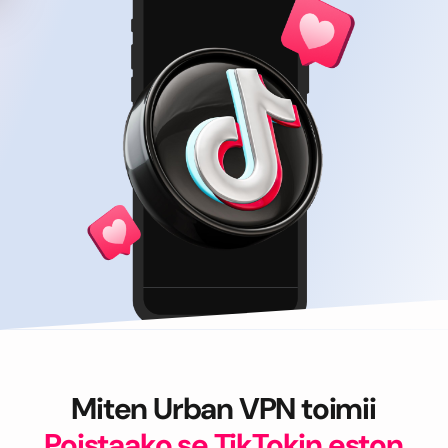
Miten Urban VPN toimii
Poistaako se TikTokin eston