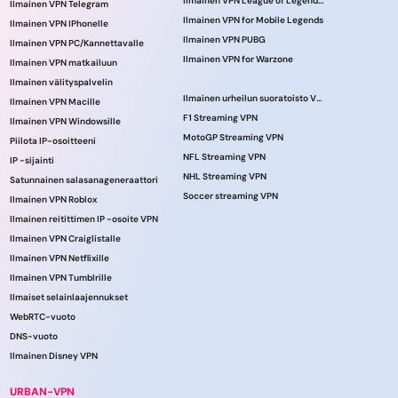
Ilmainen VPN League of Legendsille
Ilmainen VPN Telegram
Ilmainen VPN for Mobile Legends
Ilmainen VPN IPhonelle
Ilmainen VPN PUBG
Ilmainen VPN PC/Kannettavalle
Ilmainen VPN for Warzone
Ilmainen VPN matkailuun
Ilmainen välityspalvelin
Ilmainen urheilun suoratoisto VPN
Ilmainen VPN Macille
F1 Streaming VPN
Ilmainen VPN Windowsille
MotoGP Streaming VPN
Piilota IP-osoitteeni
NFL Streaming VPN
IP -sijainti
NHL Streaming VPN
Satunnainen salasanageneraattori
Soccer streaming VPN
Ilmainen VPN Roblox
Ilmainen reitittimen IP -osoite VPN
Ilmainen VPN Craiglistalle
Ilmainen VPN Netflixille
Ilmainen VPN Tumblrille
Ilmaiset selainlaajennukset
WebRTC-vuoto
DNS-vuoto
Ilmainen Disney VPN
URBAN-VPN