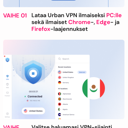
Lataa Urban VPN ilmaiseksi
PC:lle
VAIHE 01
sekä ilmaiset
Chrome
-,
Edge
- ja
Firefox
-laajennukset
Valitse haluamasi VPN-sijainti
VAIHE