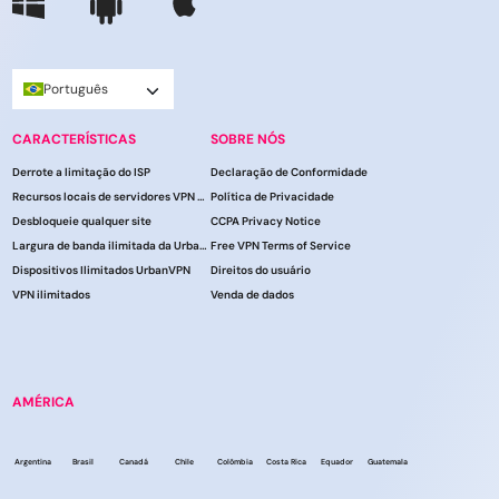
Português
CARACTERÍSTICAS
SOBRE NÓS
Derrote a limitação do ISP
Declaração de Conformidade
Recursos locais de servidores VPN do UrbanVPN
Política de Privacidade
Desbloqueie qualquer site
CCPA Privacy Notice
Largura de banda ilimitada da UrbanVPN
Free VPN Terms of Service
Dispositivos Ilimitados UrbanVPN
Direitos do usuário
VPN ilimitados
Venda de dados
AMÉRICA
Argentina
Brasil
Canadá
Chile
Colômbia
Costa Rica
Equador
Guatemala