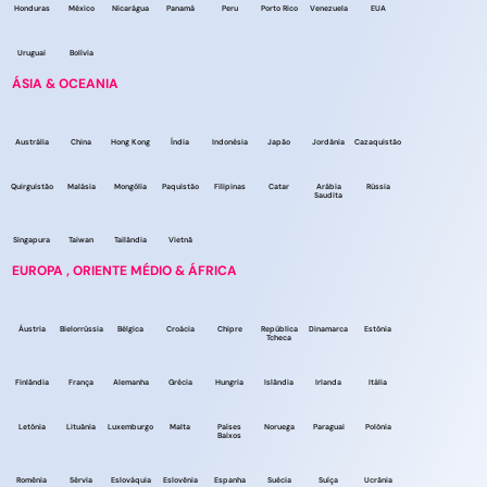
Honduras
México
Nicarágua
Panamá
Peru
Porto Rico
Venezuela
EUA
Uruguai
Bolívia
ÁSIA & OCEANIA
Austrália
China
Hong Kong
Índia
Indonésia
Japão
Jordânia
Cazaquistão
Quirguistão
Malásia
Mongólia
Paquistão
Filipinas
Catar
Arábia
Rússia
Saudita
Singapura
Taiwan
Tailândia
Vietnã
EUROPA , ORIENTE MÉDIO & ÁFRICA
Áustria
Bielorrússia
Bélgica
Croácia
Chipre
República
Dinamarca
Estônia
Tcheca
Finlândia
França
Alemanha
Grécia
Hungria
Islândia
Irlanda
Itália
Letônia
Lituânia
Luxemburgo
Malta
Países
Noruega
Paraguai
Polônia
Baixos
Romênia
Sérvia
Eslováquia
Eslovênia
Espanha
Suécia
Suíça
Ucrânia