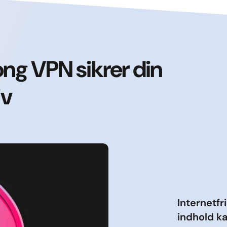
ng VPN sikrer din
iv
Internetfr
indhold k