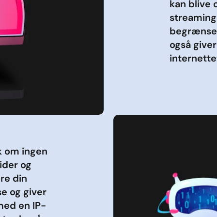
kan blive 
streaming
begrænset
også giver
internette
k om ingen
ider og
re din
se og giver
med en IP-