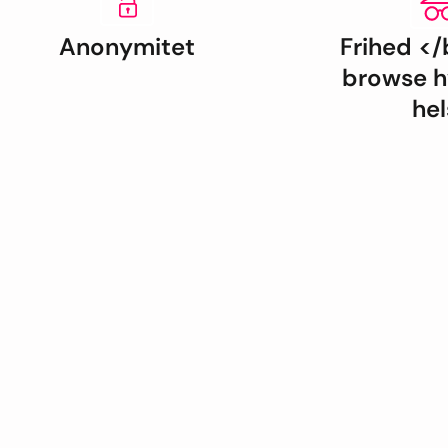
Anonymitet
Frihed </b
browse h
hel