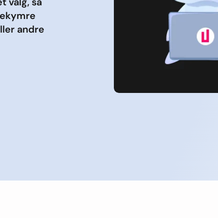
t valg, så
 bekymre
ller andre