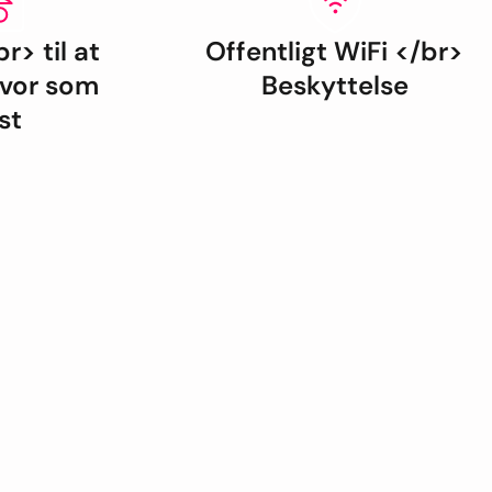
r> til at
Offentligt WiFi </br>
vor som
Beskyttelse
st