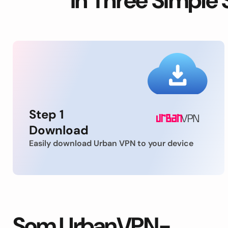
in Three Simple 
Step 1
Download
Easily download Urban VPN to your device
Som UrbanVPN-