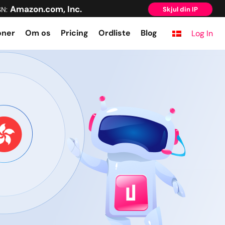
Amazon.com, Inc.
SN:
Skjul din IP
oner
Om os
Pricing
Ordliste
Blog
Log In